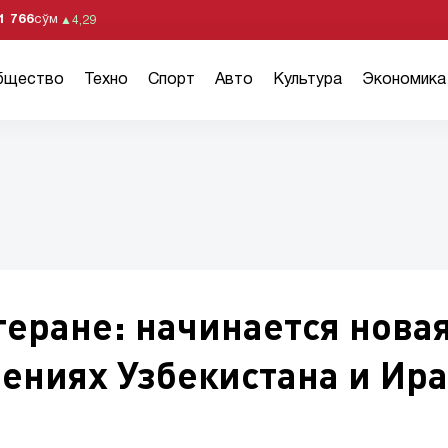
1 766
сўм
▲
4,29
бщество
Техно
Спорт
Авто
Культура
Экономика
еране: начинается нова
ениях Узбекистана и Ир