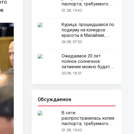
что
паспорта, требуемого
для домашних животных
ов
01.08, 19:42
Курица, прошедшаяся по
подиуму на конкурсе
красоты в Малайзии,
привлекла внимание
04.08, 07:02
зрителей
Ожидаемое 20 лет
полное солнечное
затмение можно будет
наблюдать в августе
03.08, 18:31
Обсуждаемое
В сети
распространилась копия
паспорта, требуемого
для домашних животных
01.08, 19:42