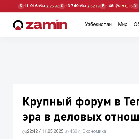
11 916
сўм
13 749
сўм
146
сўм
$
€
₽
¥
▲
28,92
▲
32,19
▼
0,18
Узбекистан
Мир
О
Крупный форум в Тег
эра в деловых отнош
22:42 / 11.05.2025
·
432
·
Экономика