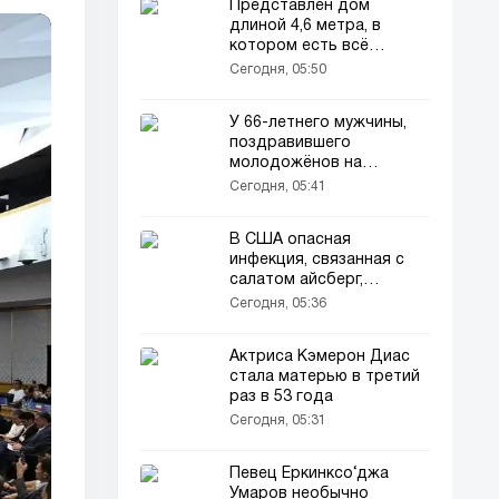
Представлен дом
длиной 4,6 метра, в
котором есть всё
необходимое
Сегодня, 05:50
У 66-летнего мужчины,
поздравившего
молодожёнов на
свадьбе, возбудили
Сегодня, 05:41
уголовное дело
В США опасная
инфекция, связанная с
салатом айсберг,
распространилась на 15
Сегодня, 05:36
штатов!
Актриса Кэмерон Диас
стала матерью в третий
раз в 53 года
Сегодня, 05:31
Певец Ёркинксо‘джа
Умаров необычно