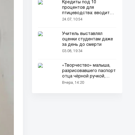
Кредиты под 10
процентов для
птицеводства: вводится
новый порядок
24.07, 10:54
Учитель выставлял
оценки студентам даже
за день до смерти
03.08, 19:34
«Творчество» малыша,
разрисовавшего паспорт
отца чёрной ручкой,
привлекло всеобщее
Вчера, 14:20
внимание