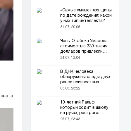
«Самые умные» женщины
по дате рождения: какой
у них тип интеллекта?
31.07, 20:06
Часы Отабека Умарова
стоимостью 330 тысяч
долларов привлекли
всеобщее внимание в
24.07, 12:04
сети!
В ДНК человека
обнаружены следы двух
ранее неизвестных
предков
03.08, 23:22
ана, а
10-летний Ральф,
который ходит в школу
на руках, растрогал
пользователей соцсетей
25.07, 23:43