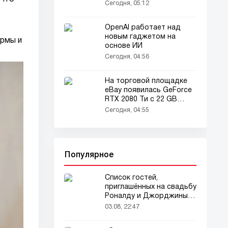
окружающим как
Сегодня, 05:12
мальчика
OpenAI работает над
новым гаджетом на
ормы и
основе ИИ
Сегодня, 04:56
На торговой площадке
eBay появилась GeForce
RTX 2080 Ти с 22 GB
памяти
Сегодня, 04:55
Популярное
Список гостей,
приглашённых на свадьбу
Роналду и Джорджины,
вызвал ажиотаж
03.08, 22:47