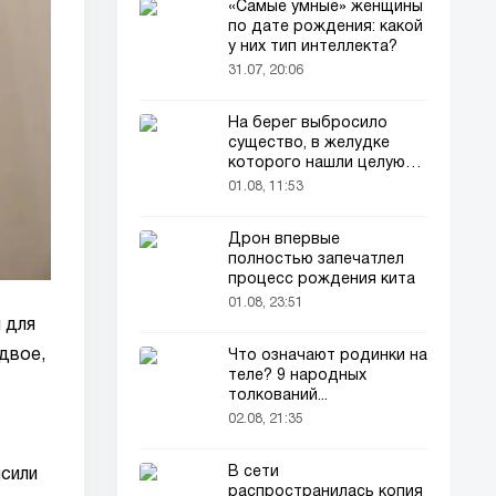
«Самые умные» женщины
по дате рождения: какой
у них тип интеллекта?
31.07, 20:06
На берег выбросило
существо, в желудке
которого нашли целую
добычу
01.08, 11:53
Дрон впервые
полностью запечатлел
процесс рождения кита
01.08, 23:51
 для
двое,
Что означают родинки на
теле? 9 народных
толкований...
02.08, 21:35
В сети
ысили
распространилась копия