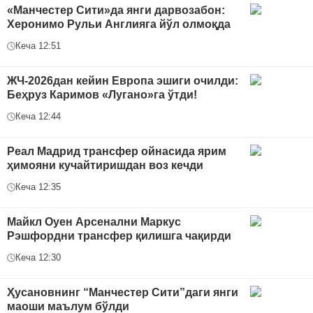
«Манчестер Сити»да янги дарвозабон:
Херонимо Рульи Англияга йўл олмоқда
Кеча 12:51
ЖЧ-2026дан кейин Европа эшиги очилди:
Беҳруз Каримов «Лугано»га ўтди!
Кеча 12:44
Реал Мадрид трансфер ойнасида ярим
ҳимояни кучайтиришдан воз кечди
Кеча 12:35
Майкл Оуен Арсенални Маркус
Рэшфордни трансфер қилишга чақирди
Кеча 12:30
Ҳусановнинг “Манчестер Сити”даги янги
маоши маълум бўлди