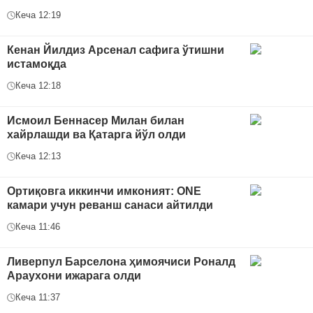
Кеча 12:19
Кенан Йилдиз Арсенал сафига ўтишни
истамоқда
Кеча 12:18
Исмоил Беннасер Милан билан
хайрлашди ва Қатарга йўл олди
Кеча 12:13
Ортиқовга иккинчи имконият: ONE
камари учун реванш санаси айтилди
Кеча 11:46
Ливерпул Барселона ҳимоячиси Роналд
Араухони ижарага олди
Кеча 11:37