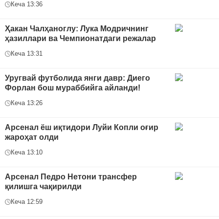
Кеча 13:36
Ҳакан Чалҳаноглу: Лука Модричнинг
ҳазиллари ва Чемпионатдаги режалар
Кеча 13:31
Уругвай футболида янги давр: Диего
Форлан бош мураббийга айланди!
Кеча 13:26
Арсенал ёш иқтидори Луйи Копли оғир
жароҳат олди
Кеча 13:10
Арсенал Педро Нетони трансфер
қилишга чақирилди
Кеча 12:59