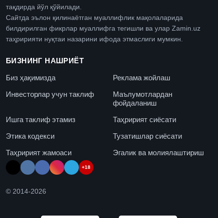
тақдирда йўл қўйилади.
Сайтда эълон қилинаётган муаллифлик мақолаларида
билдирилган фикрлар муаллифга тегишли ва улар Zamin.uz
таҳририяти нуқтаи назарини ифода этмаслиги мумкин.
БИЗНИНГ НАШРИЁТ
Биз ҳақимизда
Реклама жойлаш
Инвесторлар учун таклиф
Маълумотлардан
фойдаланиш
Ишга таклиф этамиз
Таҳририят сиёсати
Этика кодекси
Тузатишлар сиёсати
Таҳририят жамоаси
Эгалик ва молиялаштириш
+18
© 2014-
2026