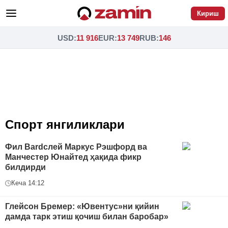
Кириш
USD
:
11 916
EUR
:
13 749
RUB
:
146
Спорт янгиликлари
Фил Bardслей Маркус Рэшфорд ва
Манчестер Юнайтед ҳақида фикр
билдирди
Кеча 14:12
Глейсон Бремер: «Ювентус»ни қийин
дамда тарк этиш қочиш билан баробар»