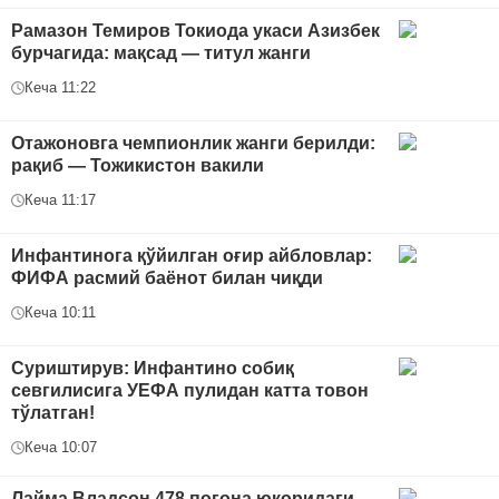
Рамазон Темиров Токиода укаси Азизбек
бурчагида: мақсад — титул жанги
Кеча 11:22
Отажоновга чемпионлик жанги берилди:
рақиб — Тожикистон вакили
Кеча 11:17
Инфантинога қўйилган оғир айбловлар:
ФИФА расмий баёнот билан чиқди
Кеча 10:11
Суриштирув: Инфантино собиқ
севгилисига УЕФА пулидан катта товон
тўлатган!
Кеча 10:07
Лайма Владсон 478 поғона юқоридаги