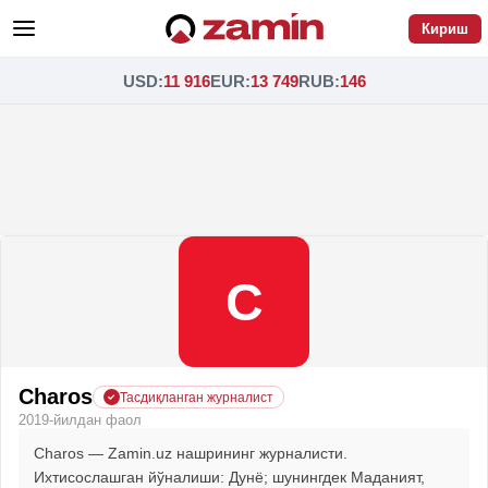
Кириш
USD
:
11 916
EUR
:
13 749
RUB
:
146
C
Charos
Тасдиқланган журналист
2019-йилдан фаол
Charos — Zamin.uz нашрининг журналисти.
Ихтисослашган йўналиши: Дунё; шунингдек Маданият,