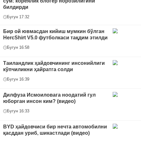
сўм: кореялик блогер норозилигини
билдирди
Бугун 17:32
Бир ой ювмасдан кийиш мумкин бўлган
HercShirt V5.0 футболкаси тақдим этилди
Бугун 16:58
Таиландлик ҳайдовчининг инсонийлиги
кўпчиликни ҳайратга солди
Бугун 16:39
Дилфуза Исмоиловага ноодатий гул
юборган инсон ким? (видео)
Бугун 16:33
BYD ҳайдовчиси бир нечта автомобилни
қасддан уриб, шикастлади (видео)