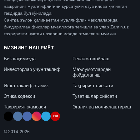
нашрининг муаллифлигини кўрсатувчи ёзув илова қилинган
тақдирда йўл қўйилади.
Сайтда эълон қилинаётган муаллифлик мақолаларида
билдирилган фикрлар муаллифга тегишли ва улар Zamin.uz
таҳририяти нуқтаи назарини ифода этмаслиги мумкин.
БИЗНИНГ НАШРИЁТ
Биз ҳақимизда
Реклама жойлаш
Инвесторлар учун таклиф
Маълумотлардан
фойдаланиш
Ишга таклиф этамиз
Таҳририят сиёсати
Этика кодекси
Тузатишлар сиёсати
Таҳририят жамоаси
Эгалик ва молиялаштириш
+18
© 2014-
2026