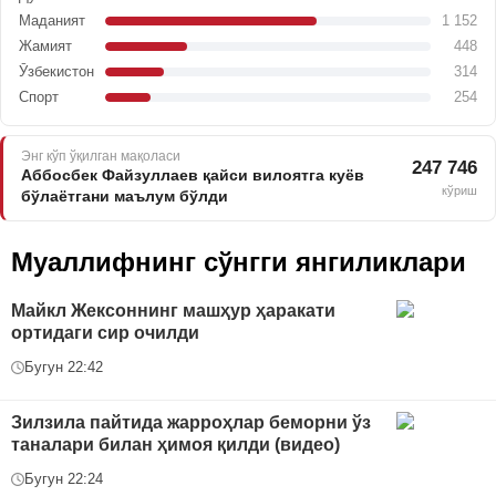
Маданият
1 152
Жамият
448
Ўзбекистон
314
Спорт
254
Энг кўп ўқилган мақоласи
247 746
Аббосбек Файзуллаев қайси вилоятга куёв
кўриш
бўлаётгани маълум бўлди
Муаллифнинг сўнгги янгиликлари
Майкл Жексоннинг машҳур ҳаракати
ортидаги сир очилди
Бугун 22:42
Зилзила пайтида жарроҳлар беморни ўз
таналари билан ҳимоя қилди (видео)
Бугун 22:24