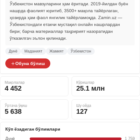
Ўзбекистон мавзуларини ҳам ёритади. 2019-йилдан буён
нашрда фаолият юритиб, 3500+ мақола тайёрлаган,
ҳозирда ҳам фаол янгилик тайёрламоқда. Zamin.uz —
Ўзбекистондаги етакчи мустақил онлайн нашрлардан
бири; барча материаллар таҳририят назоратидан
ўтказилгач эълон қилинади.
Дунё
Маданият
Жамият
Ўзбекистон
Обуна бўлиш
Мақолалар
Кўришлар
4 452
25.1 млн
Ўртача ўқиш
Шу ойда
5 638
127
Кўп ёзадиган бўлимлари
Дунё
1 759