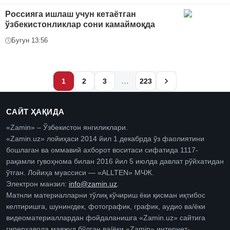
Россияга ишлаш учун кетаётган
ўзбекистонликлар сони камаймоқда
Бугун 13:56
…
1
2
3
223
САЙТ ҲАҚИДА
«Zamin» – Ўзбекистон янгиликлари.
«Zamin.uz» лойиҳаси 2014 йил 1 декабрда ўз фаолиятини
бошлаган ва оммавий ахборот воситаси сифатида 1117-
рақамли гувоҳнома билан 2016 йил 5 июлда давлат рўйхатидан
ўтган. Лойиҳа муассиси — «ALLTEN» МЧЖ.
Электрон манзил:
info@zamin.uz
.
Матнли материалларни тўлиқ кўчириш ёки қисман иқтибос
келтиришга, шунингдек, фотографик, график, аудио ва/ёки
видеоматериаллардан фойдаланишга «Zamin.uz» сайтига
гиперҳавола мавжуд бўлган ва/ёки «Zamin» интернет-