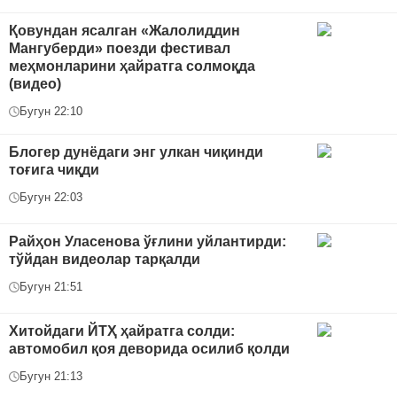
Қовундан ясалган «Жалолиддин
Мангуберди» поезди фестивал
меҳмонларини ҳайратга солмоқда
(видео)
Бугун 22:10
Блогер дунёдаги энг улкан чиқинди
тоғига чиқди
Бугун 22:03
Райҳон Уласенова ўғлини уйлантирди:
тўйдан видеолар тарқалди
Бугун 21:51
Хитойдаги ЙТҲ ҳайратга солди:
автомобил қоя деворида осилиб қолди
Бугун 21:13