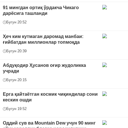
91 мингдан ортиқ ўрдакча Чикаго
дарёсига ташланди
Бугун 20:52
Ҳеч ким кутмаган даромад манбаи:
ғийбатдан миллионлар топмоқда
Бугун 20:39
Абдуқодир Ҳусанов оғир жудоликка
учради
Бугун 20:15
Ерга қайтаётган космик чиқиндилар сони
кескин ошди
Бугун 19:52
Оддий сув ва Mountain Dew учун 90 минг