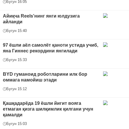
Бугун 16:05
Айиқча Reels'нинг янги юлдузига
айланди
Бугун 15:40
97 ёшли аёл самолёт қаноти устида учиб,
яна Гиннес рекордини янгилади
Бугун 15:33
BYD гуманоид роботларини илк бор
оммага намойиш этади
Бугун 15:12
Қашқадарёда 19 ёшли йигит вояга
етмаган қизга шилқимлик қилгани учун
қамалди
Бугун 15:03