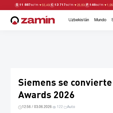
11 887
so'm
13 717
so'm
146
so'm
$
€
₽
▼
55,49
▼
25,83
▼
1,05
Uzbekistán
Mundo
Siemens se convierte 
Awards 2026
12:56 / 03.06.2026
·
122
·
Auto