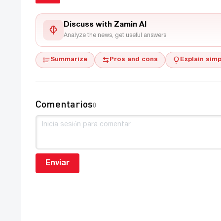
Discuss with Zamin AI
Analyze the news, get useful answers
Summarize
Pros and cons
Explain simp
Comentarios
0
Enviar