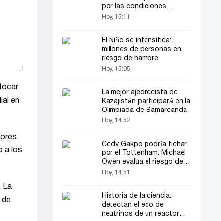
por las condiciones
contractuales
Hoy, 15:11
El Niño se intensifica:
millones de personas en
riesgo de hambre
Hoy, 15:05
utocar
La mejor ajedrecista de
ial en
Kazajistán participará en la
Olimpiada de Samarcanda
Hoy, 14:52
lores
Cody Gakpo podría fichar
o a los
por el Tottenham: Michael
Owen evalúa el riesgo del
traspaso
Hoy, 14:51
. La
Historia de la ciencia:
e de
detectan el eco de
neutrinos de un reactor