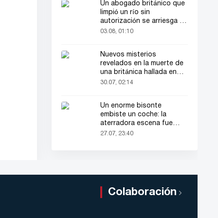
Un abogado británico que
limpió un río sin
autorización se arriesga a
hasta 2 años de cárcel
03.08, 01:10
Nuevos misterios
revelados en la muerte de
una británica hallada en
una maleta
30.07, 02:14
Un enorme bisonte
embiste un coche: la
aterradora escena fue
grabada en video
27.07, 23:40
Colaboración