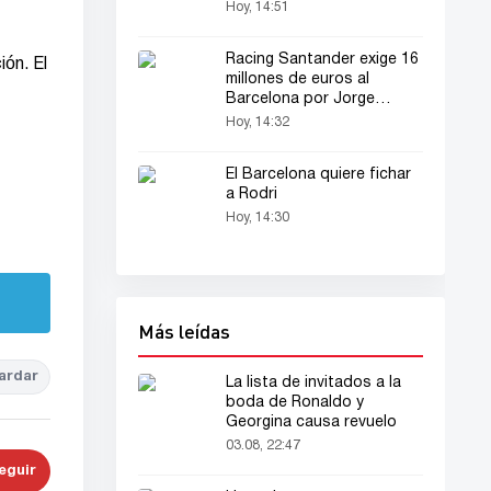
nuclear apagado
Hoy, 14:51
Racing Santander exige 16
ión. El
millones de euros al
Barcelona por Jorge
Salinas
Hoy, 14:32
El Barcelona quiere fichar
a Rodri
Hoy, 14:30
Más leídas
ardar
La lista de invitados a la
boda de Ronaldo y
Georgina causa revuelo
03.08, 22:47
eguir