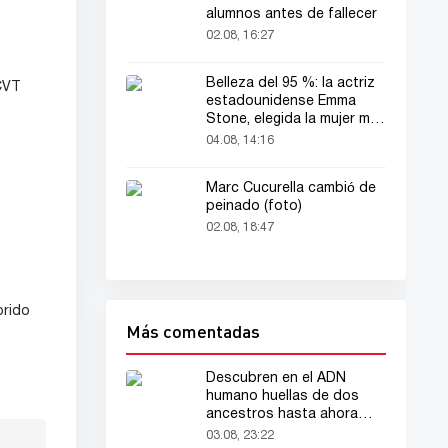
alumnos antes de fallecer
02.08, 16:27
Belleza del 95 %: la actriz
CVT
estadounidense Emma
Stone, elegida la mujer más
bella del mundo
04.08, 14:16
Marc Cucurella cambió de
peinado (foto)
l
02.08, 18:47
brido
Más comentadas
Descubren en el ADN
humano huellas de dos
ancestros hasta ahora
desconocidos
03.08, 23:22