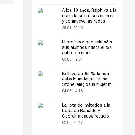
A los 10 años, Ralph va a la
escuela sobre sus manos
y conmueve las redes
25.07, 23:43
El profesor que calificó a
sus alumnos hasta el día
antes de morir
03.08, 19:34
Belleza del 95 %: la actriz
estadounidense Emma
Stone, elegida la mujer más
bella del mundo
04.08, 14:16
La lista de invitados a la
boda de Ronaldo y
Georgina causa revuelo
03.08, 22:47