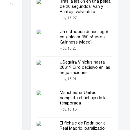
Tras la lesión en una pelea
de 26 segundos: Van y
Pantoja volverán a
enfrentarse
Hoy, 15:27
Un estadounidense logró
establecer 350 récords
Guinness (video)
Hoy, 15:25
¿Seguirá Vinicius hasta
2031? Giro decisivo en las
negociaciones
Hoy, 15:21
Manchester United
completa el fichaje de la
temporada
Hoy, 15:18
El fichaje de Rodri por el
Real Madrid, paralizado