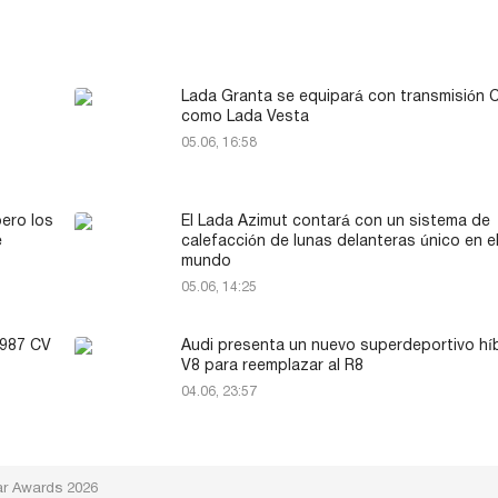
Lada Granta se equipará con transmisión 
como Lada Vesta
05.06, 16:58
pero los
El Lada Azimut contará con un sistema de
e
calefacción de lunas delanteras único en e
mundo
05.06, 14:25
 987 CV
Audi presenta un nuevo superdeportivo hí
V8 para reemplazar al R8
04.06, 23:57
car Awards 2026