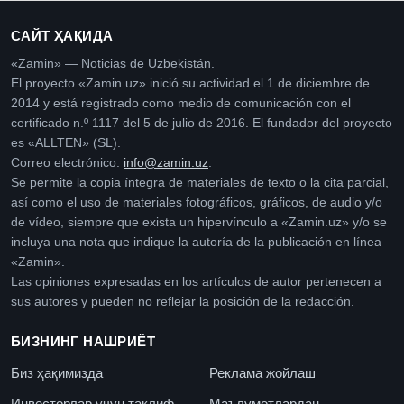
САЙТ ҲАҚИДА
«Zamin» — Noticias de Uzbekistán.
El proyecto «Zamin.uz» inició su actividad el 1 de diciembre de
2014 y está registrado como medio de comunicación con el
certificado n.º 1117 del 5 de julio de 2016. El fundador del proyecto
es «ALLTEN» (SL).
Correo electrónico:
info@zamin.uz
.
Se permite la copia íntegra de materiales de texto o la cita parcial,
así como el uso de materiales fotográficos, gráficos, de audio y/o
de vídeo, siempre que exista un hipervínculo a «Zamin.uz» y/o se
incluya una nota que indique la autoría de la publicación en línea
«Zamin».
Las opiniones expresadas en los artículos de autor pertenecen a
sus autores y pueden no reflejar la posición de la redacción.
БИЗНИНГ НАШРИЁТ
Биз ҳақимизда
Реклама жойлаш
Инвесторлар учун таклиф
Маълумотлардан