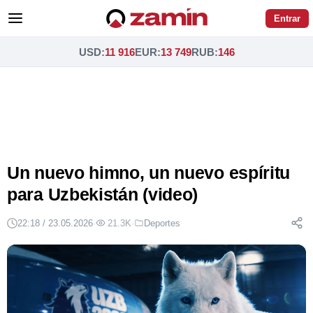
Entrar
USD
:
11 916
EUR
:
13 749
RUB
:
146
Un nuevo himno, un nuevo espíritu
para Uzbekistán (video)
22:18 / 23.05.2026
·
21.3K
·
Deportes