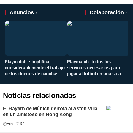
Anuncios
Colaboración
Playmatch: simplifica
Playmatch: todos los
¿
considerablemente el trabajo
servicios necesarios para
d
de los dueños de canchas
jugar al fútbol en una sola
c
aplicación
i
Noticias relacionadas
El Bayern de Múnich derrota al Aston Villa
en un amistoso en Hong Kong
Hoy 22:37