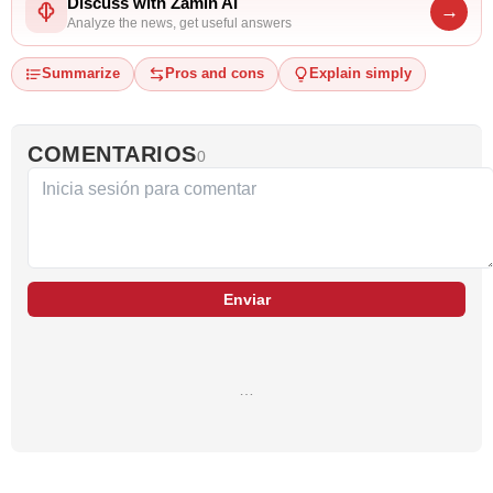
Discuss with Zamin AI
→
Analyze the news, get useful answers
Summarize
Pros and cons
Explain simply
COMENTARIOS
0
Enviar
…