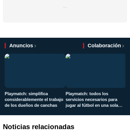
…
Anuncios
Colaboración
Playmatch: simplifica
Playmatch: todos los
¿
considerablemente el trabajo
servicios necesarios para
d
de los dueños de canchas
jugar al fútbol en una sola
c
aplicación
i
Noticias relacionadas