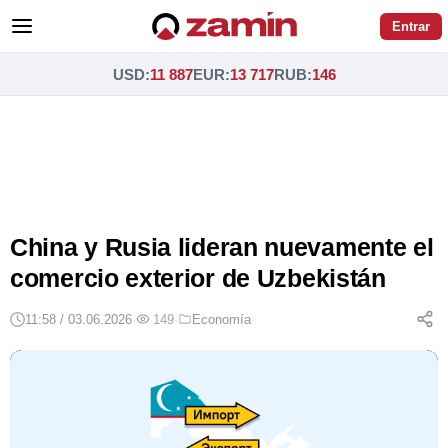
Entrar
USD
:
11 887
EUR
:
13 717
RUB
:
146
China y Rusia lideran nuevamente el
comercio exterior de Uzbekistán
11:58 / 03.06.2026
·
149
·
Economía