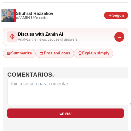
Shuhrat Razzakov
Seguir
«ZAMIN.UZ»
editor
Discuss with Zamin AI
→
Analyze the news, get useful answers
Summarize
Pros and cons
Explain simply
COMENTARIOS
0
Enviar