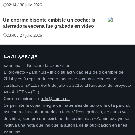
02:14 / 30 julio 2026
Un enorme bisonte embiste un coche: la
aterradora escena fue grabada en video
23:40 / 27 julio 2026
САЙТ ҲАҚИДА
«Zamin» — Noticias de Uzbekistán.
El proyecto «Zamin.uz» inició su actividad el 1 de diciembre de
2014 y está registrado como medio de comunicación con el
certificado n.º 1117 del 5 de julio de 2016. El fundador del proyecto
es «ALLTEN» (SL).
Correo electrónico:
info@zamin.uz
.
Se permite la copia íntegra de materiales de texto o la cita parcial,
así como el uso de materiales fotográficos, gráficos, de audio y/o
de vídeo, siempre que exista un hipervínculo a «Zamin.uz» y/o se
incluya una nota que indique la autoría de la publicación en línea
«Zamin».