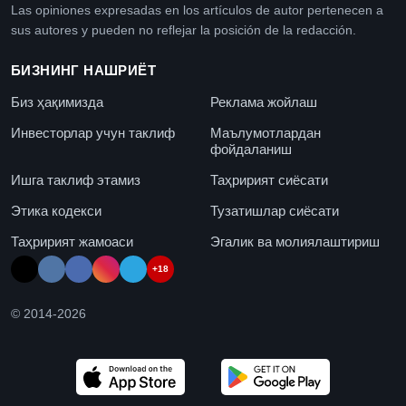
Las opiniones expresadas en los artículos de autor pertenecen a
sus autores y pueden no reflejar la posición de la redacción.
БИЗНИНГ НАШРИЁТ
Биз ҳақимизда
Реклама жойлаш
Инвесторлар учун таклиф
Маълумотлардан
фойдаланиш
Ишга таклиф этамиз
Таҳририят сиёсати
Этика кодекси
Тузатишлар сиёсати
Таҳририят жамоаси
Эгалик ва молиялаштириш
+18
© 2014-
2026