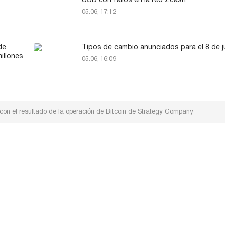
USD con fallos en la red Zcash
05.06, 17:12
de
Tipos de cambio anunciados para el 8 de j
illones
05.06, 16:09
con el resultado de la operación de Bitcoin de Strategy Company