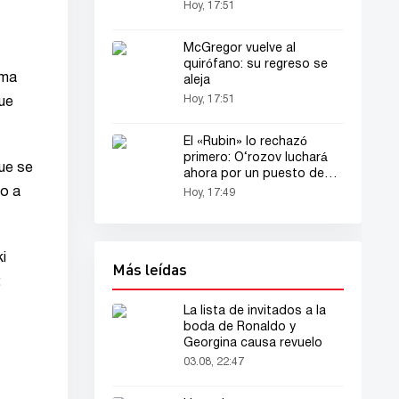
cliente
Hoy, 17:51
McGregor vuelve al
quirófano: su regreso se
rma
aleja
Hoy, 17:51
que
El «Rubin» lo rechazó
primero: O‘rozov luchará
ue se
ahora por un puesto de
titular
do a
Hoy, 17:49
ki
Más leídas
:
La lista de invitados a la
boda de Ronaldo y
Georgina causa revuelo
03.08, 22:47