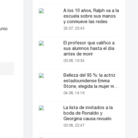
A los 10 años, Ralph va a la
escuela sobre sus manos
y conmueve las redes
25.07, 23:43
unio
El profesor que calificó a
sus alumnos hasta el día
antes de morir
03.08, 19:34
Belleza del 95 %: la actriz
estadounidense Emma
Stone, elegida la mujer más
bella del mundo
04.08, 14:16
La lista de invitados a la
boda de Ronaldo y
Georgina causa revuelo
03.08, 22:47