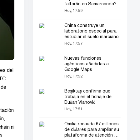
faltarán en Samarcanda?
Hoy, 17:59
China construye un
laboratorio especial para
estudiar el suelo marciano
Hoy, 17:57
Nuevas funciones
agénticas añadidas a
Google Maps
es del
Hoy, 17:52
BTC
 de
Beşiktaş confirma que
trabaja en el fichaje de
Dušan Vlahović
Hoy, 17:51
tación
ón,
Omilia recauda 67 millones
hain ni
de dólares para ampliar su
plataforma de atención al
e