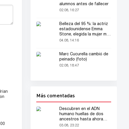
alumnos antes de fallecer
02.08, 16:27
Belleza del 95 %: la actriz
estadounidense Emma
Stone, elegida la mujer más
bella del mundo
04.08, 14:16
Marc Cucurella cambió de
peinado (foto)
02.08, 18:47
rían
Más comentadas
ión
Descubren en el ADN
humano huellas de dos
ancestros hasta ahora
000
desconocidos
03.08, 23:22