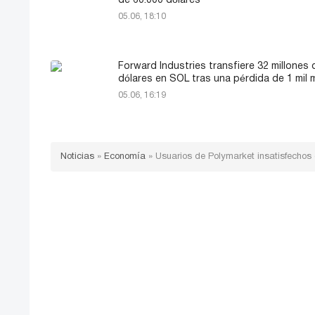
de 60.000 dólares
05.06, 18:10
Forward Industries transfiere 32 millones 
dólares en SOL tras una pérdida de 1 mil m
05.06, 16:19
Noticias
»
Economía
»
Usuarios de Polymarket insatisfechos 