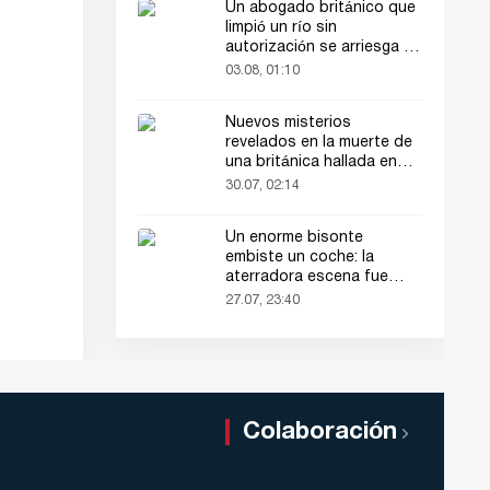
Un abogado británico que
limpió un río sin
autorización se arriesga a
hasta 2 años de cárcel
03.08, 01:10
Nuevos misterios
revelados en la muerte de
una británica hallada en
una maleta
30.07, 02:14
Un enorme bisonte
embiste un coche: la
aterradora escena fue
grabada en video
27.07, 23:40
Colaboración