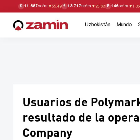
11 887
so'm
13 717
so'm
146
so'm
$
€
₽
▼
55,49
▼
25,83
▼
1,05
Uzbekistán
Mundo
Usuarios de Polymarke
resultado de la opera
Company