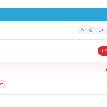
Gu
S
ly