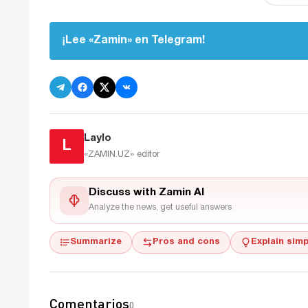
¡Lee «Zamin» en Telegram!
Laylo
L
«ZAMIN.UZ»
editor
Discuss with Zamin AI
Analyze the news, get useful answers
Summarize
Pros and cons
Explain simp
Comentarios
0