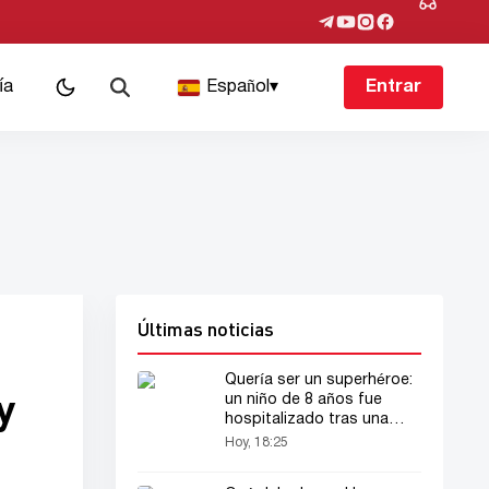
ía
Español
▾
Entrar
Últimas noticias
Quería ser un superhéroe:
y
un niño de 8 años fue
hospitalizado tras una
picadura de araña
Hoy, 18:25