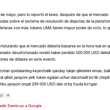
de mayo, pero lo reportó el lunes, después de que el mercado
 dudas sobre el sistema de resolución de disputas de la platafo
illeteras con más tokens UMA tienen mayor poder de voto, lo 
fatizando que el mercado debería basarse en la hora real en q
 operador desafortunado reveló haber perdido 500.000 USD debi
lones de dólares en este evento.
rlari qoidalarning keyinchalik qanday talqin qilinishini emas, bal
l qilish jarayoni yirik token egalari uchun daromadli boʻlib chiqdi
shbu jarayon orqali 299 000 USD dan ortiq foyda koʻrgan.
+
gy
adir Zamin.uz a Google