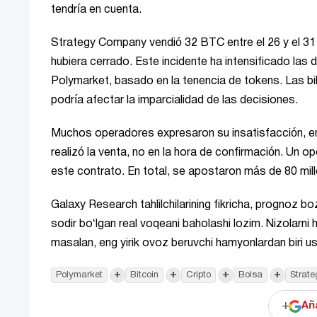
tendría en cuenta.
Strategy Company vendió 32 BTC entre el 26 y el 31 
hubiera cerrado. Este incidente ha intensificado las
Polymarket, basado en la tenencia de tokens. Las b
podría afectar la imparcialidad de las decisiones.
Muchos operadores expresaron su insatisfacción, en
realizó la venta, no en la hora de confirmación. Un
este contrato. En total, se apostaron más de 80 mil
Galaxy Research tahlilchilarining fikricha, prognoz bozo
sodir boʻlgan real voqeani baholashi lozim. Nizolarni ha
masalan, eng yirik ovoz beruvchi hamyonlardan biri u
+
+
+
+
Polymarket
Bitcoin
Cripto
Bolsa
Strate
+
Añ