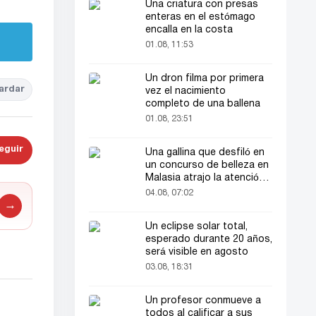
Una criatura con presas
enteras en el estómago
encalla en la costa
01.08, 11:53
Un dron filma por primera
ardar
vez el nacimiento
completo de una ballena
01.08, 23:51
eguir
Una gallina que desfiló en
un concurso de belleza en
Malasia atrajo la atención
del público
04.08, 07:02
→
Un eclipse solar total,
esperado durante 20 años,
será visible en agosto
03.08, 18:31
Un profesor conmueve a
todos al calificar a sus