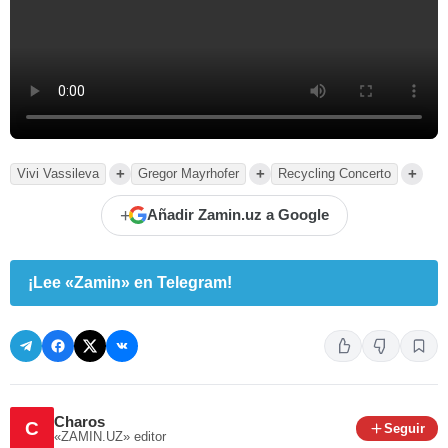
+
+
+
Vivi Vassileva
Gregor Mayrhofer
Recycling Concerto
+
Añadir Zamin.uz a Google
¡Lee «Zamin» en Telegram!
Charos
C
Seguir
«ZAMIN.UZ»
editor