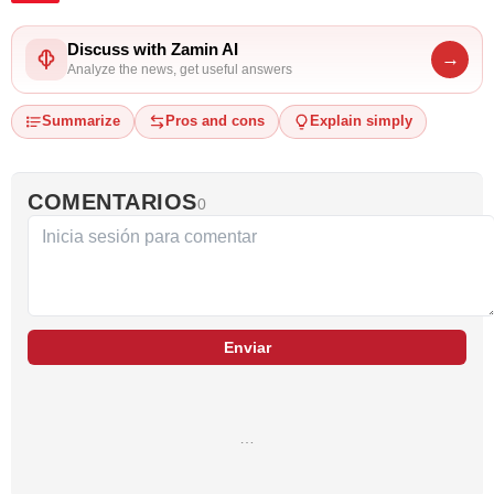
Discuss with Zamin AI
→
Analyze the news, get useful answers
Summarize
Pros and cons
Explain simply
COMENTARIOS
0
Enviar
…