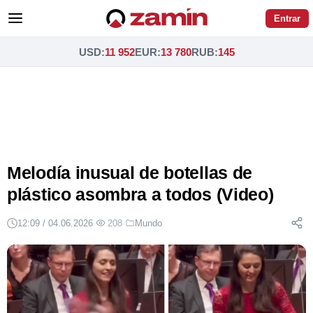
Entrar
USD
:
11 952
EUR
:
13 780
RUB
:
145
Melodía inusual de botellas de
plástico asombra a todos (Video)
12:09 / 04.06.2026
·
208
·
Mundo