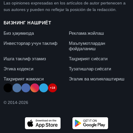
Las opiniones expresadas en los artículos de autor pertenecen a
sus autores y pueden no reflejar la posición de la redacción.
БИЗНИНГ НАШРИЁТ
Биз ҳақимизда
Реклама жойлаш
Инвесторлар учун таклиф
Маълумотлардан
фойдаланиш
Ишга таклиф этамиз
Таҳририят сиёсати
Этика кодекси
Тузатишлар сиёсати
Таҳририят жамоаси
Эгалик ва молиялаштириш
+18
© 2014-
2026