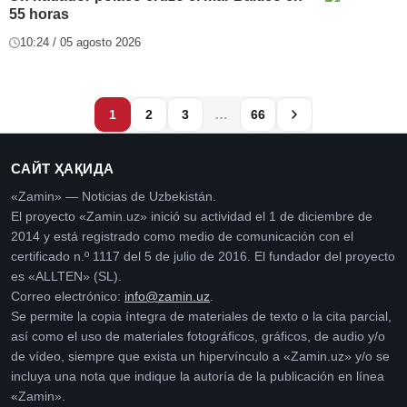
55 horas
10:24 / 05 agosto 2026
…
1
2
3
66
САЙТ ҲАҚИДА
«Zamin» — Noticias de Uzbekistán.
El proyecto «Zamin.uz» inició su actividad el 1 de diciembre de
2014 y está registrado como medio de comunicación con el
certificado n.º 1117 del 5 de julio de 2016. El fundador del proyecto
es «ALLTEN» (SL).
Correo electrónico:
info@zamin.uz
.
Se permite la copia íntegra de materiales de texto o la cita parcial,
así como el uso de materiales fotográficos, gráficos, de audio y/o
de vídeo, siempre que exista un hipervínculo a «Zamin.uz» y/o se
incluya una nota que indique la autoría de la publicación en línea
«Zamin».