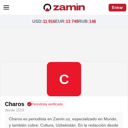
Entrar
USD
:
11 916
EUR
:
13 749
RUB
:
146
C
Charos
Periodista verificado
desde 2019
Charos es periodista en Zamin.uz, especializado en Mundo,
y también cubre: Cultura, Uzbekistán. En la redacción desde