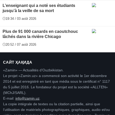
L’enseignant qui a noté ses étudiants
jusqu’à la veille de sa mort
19:34 / 03 août 2026
Plus de 91 000 canards en caoutchouc
lâchés dans la rivière Chicago
20:52 / 07 août 2026
САЙТ ҲАҚИДА
«Zamin» — Actualités d’Ouzbékistan.
Le projet «Zamin.uz» a commencé son activité le 1er décembre
2014 et est enregistré en tant que média sous le certificat n° 1117
du 5 juillet 2016. Le fondateur du projet est la société «ALLTEN»
(MChJ/SARL).
E-mail:
info@zamin.uz
.
La copie intégrale de textes ou la citation partielle, ainsi que
l’utilisation de matériels photographiques, graphiques, audio et/ou