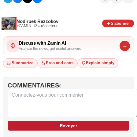
Nodirbek Razzokov
S'abonner
«ZAMIN.UZ»
rédacteur
Discuss with Zamin AI
→
Analyze the news, get useful answers
Summarize
Pros and cons
Explain simply
COMMENTAIRES
0
Envoyer