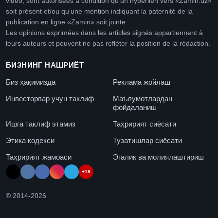
vidéo, sont autorisées à condition qu’un hyperlien vers «Zamin.uz»
soit présent et/ou qu’une mention indiquant la paternité de la
publication en ligne «Zamin» soit jointe.
Les opinions exprimées dans les articles signés appartiennent à
leurs auteurs et peuvent ne pas refléter la position de la rédaction.
БИЗНИНГ НАШРИЁТ
Биз ҳақимизда
Реклама жойлаш
Инвесторлар учун таклиф
Маълумотлардан
фойдаланиш
Ишга таклиф этамиз
Таҳририят сиёсати
Этика кодекси
Тузатишлар сиёсати
Таҳририят жамоаси
Эгалик ва молиялаштириш
+18
© 2014-
2026