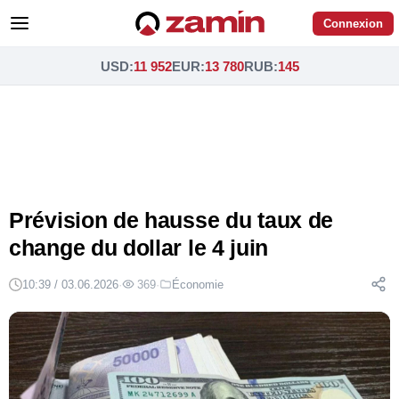
Connexion
USD
:
11 952
EUR
:
13 780
RUB
:
145
Prévision de hausse du taux de
change du dollar le 4 juin
10:39 / 03.06.2026
·
369
·
Économie