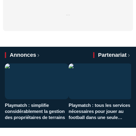
…
Annonces
Partenariat
Playmatch : simplifie
Playmatch : tous les services
C
considérablement la gestion
nécessaires pour jouer au
d
des propriétaires de terrains
football dans une seule
p
application
f