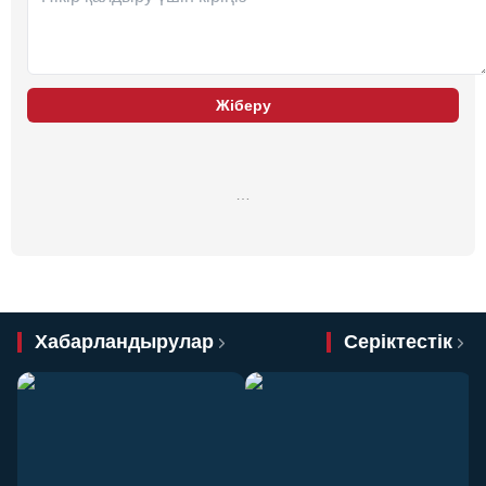
Жіберу
…
Хабарландырулар
Серіктестік