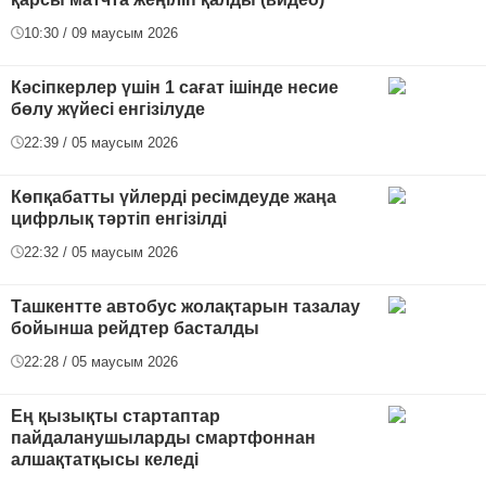
10:30 / 09 маусым 2026
Кәсіпкерлер үшін 1 сағат ішінде несие
бөлу жүйесі енгізілуде
22:39 / 05 маусым 2026
Көпқабатты үйлерді ресімдеуде жаңа
цифрлық тәртіп енгізілді
22:32 / 05 маусым 2026
Ташкентте автобус жолақтарын тазалау
бойынша рейдтер басталды
22:28 / 05 маусым 2026
Ең қызықты стартаптар
пайдаланушыларды смартфоннан
алшақтатқысы келеді