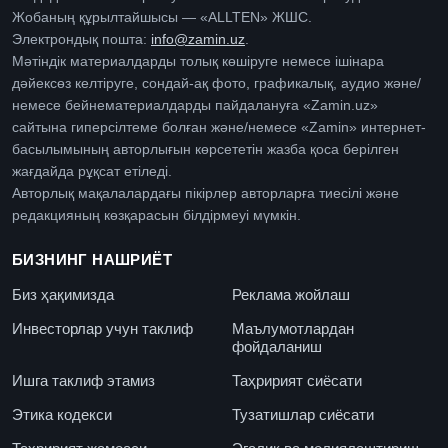
Жобаның құрылтайшысы — «ALLTEN» ЖШС.
Электрондық пошта:
info@zamin.uz
.
Мәтіндік материалдарды толық көшіруге немесе ішінара
дәйексөз келтіруге, сондай-ақ фото, графикалық, аудио және/
немесе бейнематериалдарды пайдалануға «Zamin.uz»
сайтына гиперсілтеме болған және/немесе «Zamin» интернет-
басылымының авторлығын көрсететін жазба қоса берілген
жағдайда рұқсат етіледі.
Авторлық мақалалардағы пікірлер авторларға тиесілі және
редакцияның көзқарасын білдірмеуі мүмкін.
БИЗНИНГ НАШРИЁТ
Биз ҳақимизда
Реклама жойлаш
Инвесторлар учун таклиф
Маълумотлардан
фойдаланиш
Ишга таклиф этамиз
Таҳририят сиёсати
Этика кодекси
Тузатишлар сиёсати