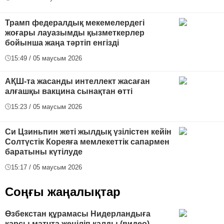
Трамп федералдық мекемелердегі
жоғары лауазымды қызметкерлер
бойынша жаңа тәртіп енгізді
15:49 / 05 маусым 2026
АҚШ-та жасанды интеллект жасаған
алғашқы вакцина сынақтан өтті
15:23 / 05 маусым 2026
Си Цзиньпин жеті жылдық үзілістен кейін
Солтүстік Кореяға мемлекеттік сапармен
баратыны күтілуде
15:17 / 05 маусым 2026
Соңғы жаңалықтар
Өзбекстан құрамасы Нидерландыға
қарсы матчта жеңіліп қалды (видео)