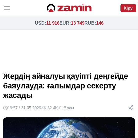
Кіру
USD
:
11 916
EUR
:
13 749
RUB
:
146
Жердің айналуы қауіпті деңгейде
баяулауда: ғалымдар ескерту
жасады
19:57 / 31.05.2026
·
62.4K
·
Әлем