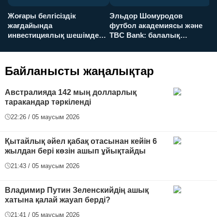
Жоғары белгісіздік
Эльдор Шомуродов
Ж
жағдайында
футбол академиясы және
т
инвестициялық шешімдер
TBC Bank: балалық
O
қалай қабылданады?
армандарынан үлкен
а
футболға дейін
Байланысты жаңалықтар
Австралияда 142 мың долларлық
таракандар тәркіленді
22:26 / 05 маусым 2026
Қытайлық әйел қабақ отасынан кейін 6
жылдан бері көзін ашып ұйықтайды
21:43 / 05 маусым 2026
Владимир Путин Зеленскийдің ашық
хатына қалай жауап берді?
21:41 / 05 маусым 2026