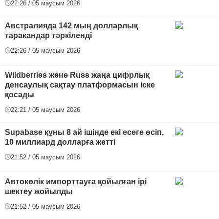
22:26 / 05 маусым 2026
Австралияда 142 мың долларлық
таракандар тәркіленді
22:26 / 05 маусым 2026
Wildberries және Russ жаңа цифрлық
денсаулық сақтау платформасын іске
қосады
22:21 / 05 маусым 2026
Supabase құны 8 ай ішінде екі есеге өсіп,
10 миллиард долларға жетті
21:52 / 05 маусым 2026
Автокөлік импорттауға қойылған ірі
шектеу жойылды
21:52 / 05 маусым 2026