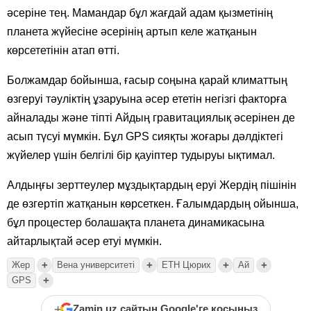
әсеріне тең. Мамандар бұл жағдай адам қызметінің
планета жүйесіне әсерінің артып келе жатқанын
көрсететінін атап өтті.
Болжамдар бойынша, ғасыр соңына қарай климаттың
өзгеруі тәуліктің ұзаруына әсер ететін негізгі факторға
айналады және тіпті Айдың гравитациялық әсерінен де
асып түсуі мүмкін. Бұл GPS сияқты жоғары дәлдіктегі
жүйелер үшін белгілі бір қауіптер тудыруы ықтимал.
Алдыңғы зерттеулер мұздықтардың еруі Жердің пішінін
де өзгертіп жатқанын көрсеткен. Ғалымдардың ойынша,
бұл процестер болашақта планета динамикасына
айтарлықтай әсер етуі мүмкін.
+
+
+
+
Жер
Вена университеті
ETH Цюрих
Ай
+
GPS
+
Zamin.uz сайтын Google'ге қосыңыз