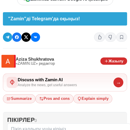
"Zamin"ді Telegram'да оқыңыз!
Aziza Shukhratova
Жазылу
«ZAMIN.UZ»
редактор
Discuss with Zamin AI
→
Analyze the news, get useful answers
Summarize
Pros and cons
Explain simply
ПІКІРЛЕР
0