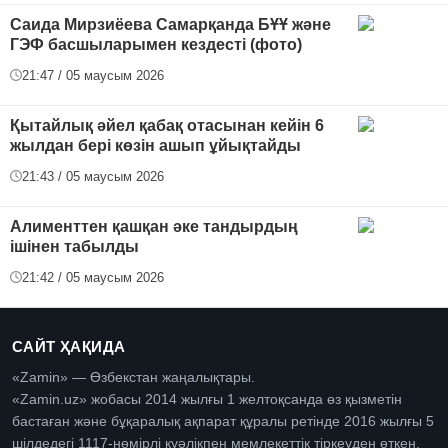
Саида Мирзиёева Самарқанда БҰҰ және
ГЭФ басшыларымен кездесті (фото)
21:47 / 05 маусым 2026
Қытайлық әйел қабақ отасынан кейін 6
жылдан бері көзін ашып ұйықтайды
21:43 / 05 маусым 2026
Алименттен қашқан әке тандырдың
ішінен табылды
21:42 / 05 маусым 2026
САЙТ ҲАҚИДА
«Zamin» — Өзбекстан жаңалықтары.
«Zamin.uz» жобасы 2014 жылғы 1 желтоқсанда өз қызметін
бастаған және бұқаралық ақпарат құралы ретінде 2016 жылғы 5
шілдедегі 1117-нөмірлі куәлікпен мемлекеттік тіркеуден өткен.