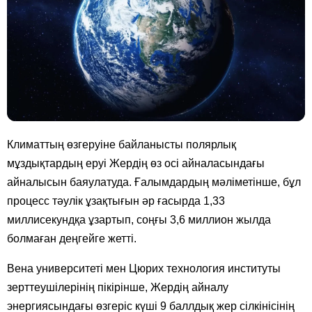
Климаттың өзгеруіне байланысты полярлық
мұздықтардың еруі Жердің өз осі айналасындағы
айналысын баяулатуда. Ғалымдардың мәліметінше, бұл
процесс тәулік ұзақтығын әр ғасырда 1,33
миллисекундқа ұзартып, соңғы 3,6 миллион жылда
болмаған деңгейге жетті.
Вена университеті мен Цюрих технология институты
зерттеушілерінің пікірінше, Жердің айналу
энергиясындағы өзгеріс күші 9 баллдық жер сілкінісінің