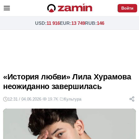
Войти
USD
:
11 916
EUR
:
13 749
RUB
:
146
«История любви» Лила Хурамова
неожиданно завершилась
12:31 / 04.06.2026
·
19.7K
·
Культура