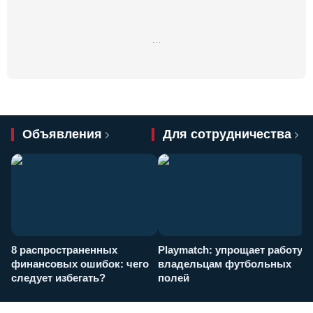
…
Объявления
Для сотрудничества
8 распространенных
Playmatch: упрощает работу
P
финансовых ошибок: чего
владельцам футбольных
н
следует избегать?
полей
и
п