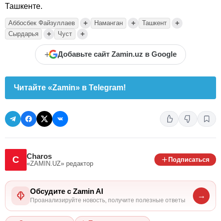
Ташкенте.
+
+
+
Аббосбек Файзуллаев
Наманган
Ташкент
+
+
Сырдарья
Чуст
+
Добавьте сайт Zamin.uz в Google
Читайте «Zamin» в Telegram!
Charos
C
Подписаться
«ZAMIN.UZ»
редактор
Обсудите с Zamin AI
→
Проанализируйте новость, получите полезные ответы