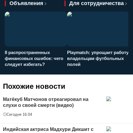
Объявления
Для сотрудничества
8 распространенных
Playmatch: упрощает работу
P
финансовых ошибок: чего
владельцам футбольных
н
следует избегать?
полей
и
п
Похожие новости
Матёкуб Матчонов отреагировал на
слухи о своей смерти (видео)
Сегодня 16:04
Индийская актриса Мадхури Дикшит с