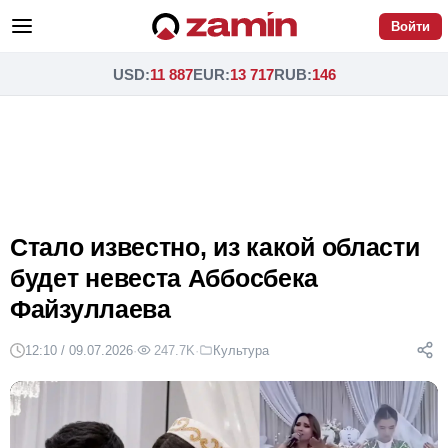
Войти
USD
:
11 887
EUR
:
13 717
RUB
:
146
Стало известно, из какой области
будет невеста Аббосбека
Файзуллаева
12:10 / 09.07.2026
·
247.7K
·
Культура