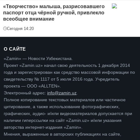
«Творчество» малыша, разрисовавшего
паспорт отца чёрной ручкой, привлекло
всеобщее внимание
Сегодня 14:20
О САЙТЕ
«Zamin» — Новости Узбекистана.
Проект «Zamin.uz» начал свою деятельность 1 декабря 2014
года и зарегистрирован как средство массовой информации по
свидетельству № 1117 от 5 июля 2016 года. Учредитель
проекта — ООО «ALLTEN».
Электронный адрес:
info@zamin.uz
.
Полное копирование текстовых материалов или частичное
цитирование, а также использование фотографических,
графических, аудио- и/или видеоматериалов допускается при
наличии гиперссылки на сайт «Zamin.uz» и/или указания
авторства интернет-издания «Zamin».
Мнения, выраженные в авторских публикациях на сайте,