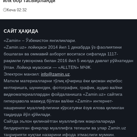
илк бор тасвирланди
Кеча 02:32
САЙТ ҲАҚИДА
«Zamin» – Ўзбекистон янгиликлари.
«Zamin.uz» лойиҳаси 2014 йил 1 декабрда ўз фаолиятини
бошлаган ва оммавий ахборот воситаси сифатида 1117-
рақамли гувоҳнома билан 2016 йил 5 июлда давлат рўйхатидан
ўтган. Лойиҳа муассиси — «ALLTEN» МЧЖ.
Электрон манзил:
info@zamin.uz
.
Матнли материалларни тўлиқ кўчириш ёки қисман иқтибос
келтиришга, шунингдек, фотографик, график, аудио ва/ёки
видеоматериаллардан фойдаланишга «Zamin.uz» сайтига
гиперҳавола мавжуд бўлган ва/ёки «Zamin» интернет-
нашрининг муаллифлигини кўрсатувчи ёзув илова қилинган
тақдирда йўл қўйилади.
Сайтда эълон қилинаётган муаллифлик мақолаларида
билдирилган фикрлар муаллифга тегишли ва улар Zamin.uz
таҳририяти нуқтаи назарини ифода этмаслиги мумкин.