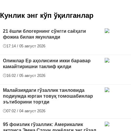
Кунлик энг кўп ўқилганлар
21 ёшли блогернинг сўнгги саёҳати
фожиа билан якунланди
17:14 / 05 август 2026
Олимлар Ер аҳолисини икки баравар
камайтиришни таклиф қилди
16:02 / 05 август 2026
Малайзиядаги гўзаллик танловида
подиумда юрган товуқ томошабинлар
эътиборини тортди
07:02 / 04 август 2026
95 фоизлик гўзаллик: Америкалик
актриса Эмма Стоун дунёдаги энг гўзал