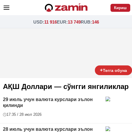
Кириш
USD
:
11 916
EUR
:
13 749
RUB
:
146
+
Тегга обуна
АҚШ Доллари — сўнгги янгиликлар
29 июль учун валюта курслари эълон
қилинди
17:35 / 28 июл 2026
28 июль учун валюта курслари эълон