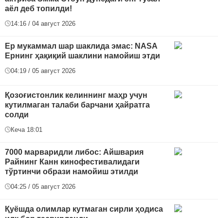
аёл деб топилди!
14:16 / 04 август 2026
Ер мукаммал шар шаклида эмас: NASA
Ернинг ҳақиқий шаклини намойиш этди
04:19 / 05 август 2026
Қозоғистонлик келиннинг маҳр учун
кутилмаган талаби барчани ҳайратга
солди
Кеча 18:01
7000 марваридли либос: Айшвария
Райнинг Канн кинофестивалидаги
тўртинчи образи намойиш этилди
04:25 / 05 август 2026
Қуёшда олимлар кутмаган сирли ҳодиса