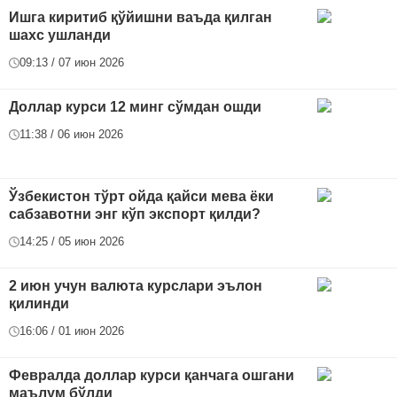
Ишга киритиб қўйишни ваъда қилган
шахс ушланди
09:13 / 07 июн 2026
Доллар курси 12 минг сўмдан ошди
11:38 / 06 июн 2026
Ўзбекистон тўрт ойда қайси мева ёки
сабзавотни энг кўп экспорт қилди?
14:25 / 05 июн 2026
2 июн учун валюта курслари эълон
қилинди
16:06 / 01 июн 2026
Февралда доллар курси қанчага ошгани
маълум бўлди