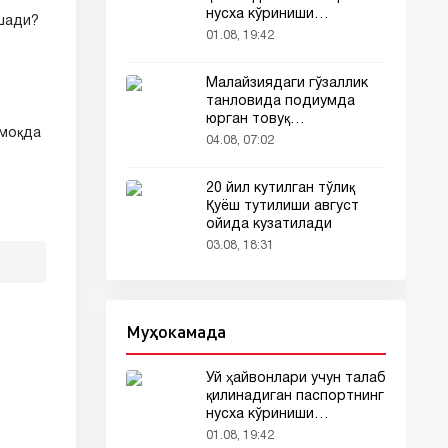
нусха кўриниши
ушади?
тармоқларда тарқалди
01.08, 19:42
Малайзиядаги гўзаллик
танловида подиумда
юрган товуқ
лмоқда
томошабинлар
04.08, 07:02
эътиборини тортди
20 йил кутилган тўлиқ
Қуёш тутилиши август
ойида кузатилади
03.08, 18:31
Муҳокамада
Уй ҳайвонлари учун талаб
қилинадиган паспортнинг
нусха кўриниши
тармоқларда тарқалди
01.08, 19:42