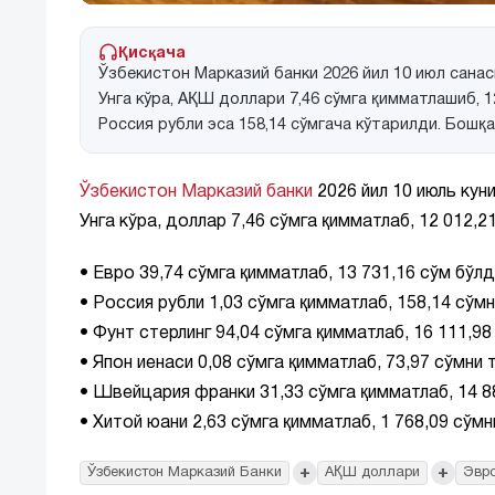
Қисқача
Ўзбекистон Марказий банки 2026 йил 10 июл санас
Унга кўра, АҚШ доллари 7,46 сўмга қимматлашиб, 12
Россия рубли эса 158,14 сўмгача кўтарилди. Бошқ
Ўзбекистон Марказий банки
2026 йил 10 июль кун
Унга кўра, доллар 7,46 сўмга қимматлаб, 12 012,2
• Евро 39,74 сўмга қимматлаб, 13 731,16 сўм бўлд
• Россия рубли 1,03 сўмга қимматлаб, 158,14 сўм
• Фунт стерлинг 94,04 сўмга қимматлаб, 16 111,98
• Япон иенаси 0,08 сўмга қимматлаб, 73,97 сўмни 
• Швейцария франки 31,33 сўмга қимматлаб, 14 8
• Хитой юани 2,63 сўмга қимматлаб, 1 768,09 сўм
+
+
Ўзбекистон Марказий Банки
АҚШ доллари
Эвр