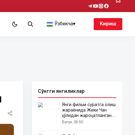
т
Ўзбекча
▾
Кириш
Сўнгги янгиликлар
и
Янги фильм суратга олиш
жараёнида Жеки Чан
қўлидан жароҳатлангани
айтилмоқда
Бугун, 05:55