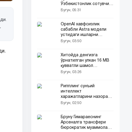
Ўзбекистонлик сотувчи
Корея телевидениясида
Бугун, 05:31
ҳам ёритилди
ди.
OpenAI хавфсизлик
,
сабабли Astra модели
устидаги ишларни
тўхтатди
Бугун, 03:50
ди.
Хитойда денгизга
ўрнатилган улкан 16 МВ
қувватли шамол
турбинаси ишга тушди
Бугун, 03:26
Рипплинг сунъий
интеллект
харажатларини назорат
қилувчи воситани тақдим
Бугун, 02:50
этди
Бруну Гимараеснинг
Арсеналга трансфери
бюрократик муаммолар