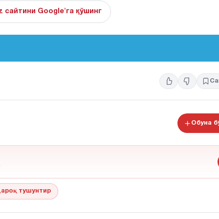
z сайтини Google'га қўшинг
Са
Обуна 
ароқ тушунтир