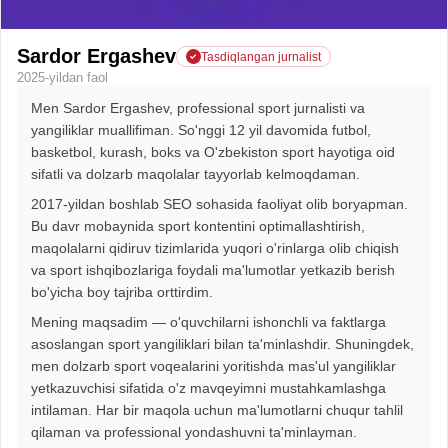
Sardor Ergashev
Tasdiqlangan jurnalist
2025-yildan faol
Men Sardor Ergashev, professional sport jurnalisti va
yangiliklar muallifiman. So'nggi 12 yil davomida futbol,
basketbol, kurash, boks va O'zbekiston sport hayotiga oid
sifatli va dolzarb maqolalar tayyorlab kelmoqdaman.
2017-yildan boshlab SEO sohasida faoliyat olib boryapman.
Bu davr mobaynida sport kontentini optimallashtirish,
maqolalarni qidiruv tizimlarida yuqori o'rinlarga olib chiqish
va sport ishqibozlariga foydali ma'lumotlar yetkazib berish
bo'yicha boy tajriba orttirdim.
Mening maqsadim — o'quvchilarni ishonchli va faktlarga
asoslangan sport yangiliklari bilan ta'minlashdir. Shuningdek,
men dolzarb sport voqealarini yoritishda mas'ul yangiliklar
yetkazuvchisi sifatida o'z mavqeyimni mustahkamlashga
intilaman. Har bir maqola uchun ma'lumotlarni chuqur tahlil
qilaman va professional yondashuvni ta'minlayman.