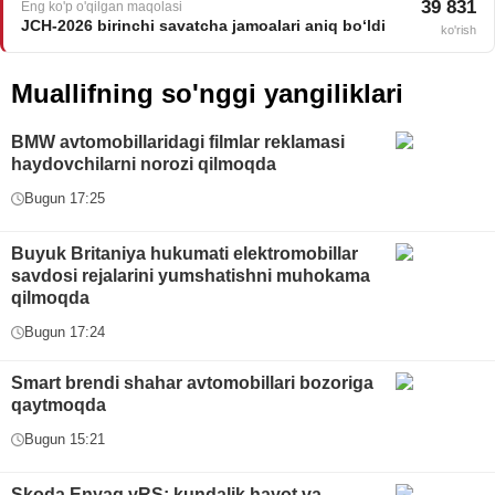
39 831
Eng ko'p o'qilgan maqolasi
JCH-2026 birinchi savatcha jamoalari aniq bo‘ldi
ko'rish
Muallifning so'nggi yangiliklari
BMW avtomobillaridagi filmlar reklamasi
haydovchilarni norozi qilmoqda
Bugun 17:25
Buyuk Britaniya hukumati elektromobillar
savdosi rejalarini yumshatishni muhokama
qilmoqda
Bugun 17:24
Smart brendi shahar avtomobillari bozoriga
qaytmoqda
Bugun 15:21
Skoda Enyaq vRS: kundalik hayot va