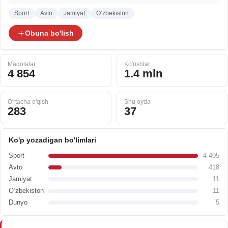
Sport
Avto
Jamiyat
O‘zbekiston
Obuna bo'lish
Maqolalar
Ko'rishlar
4 854
1.4 mln
O'rtacha o'qish
Shu oyda
283
37
Ko'p yozadigan bo'limlari
Sport
4 405
Avto
418
Jamiyat
11
O‘zbekiston
11
Dunyo
5