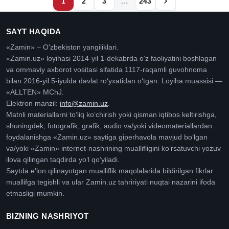
…
1
2
3
243
SAYT HAQIDA
«Zamin» – O'zbekiston yangiliklari.
«Zamin.uz» loyihasi 2014-yil 1-dekabrda oʻz faoliyatini boshlagan
va ommaviy axborot vositasi sifatida 1117-raqamli guvohnoma
bilan 2016-yil 5-iyulda davlat roʻyxatidan oʻtgan. Loyiha muassisi —
«ALLTEN» MChJ.
Elektron manzil:
info@zamin.uz
.
Matnli materiallarni toʻliq koʻchirish yoki qisman iqtibos keltirishga,
shuningdek, fotografik, grafik, audio va/yoki videomateriallardan
foydalanishga «Zamin.uz» saytiga giperhavola mavjud boʻlgan
va/yoki «Zamin» internet-nashrining muallifligini koʻrsatuvchi yozuv
ilova qilingan taqdirda yoʻl qoʻyiladi.
Saytda e'lon qilinayotgan mualliflik maqolalarida bildirilgan fikrlar
muallifga tegishli va ular Zamin.uz tahririyati nuqtai nazarini ifoda
etmasligi mumkin.
BIZNING NASHRIYOT