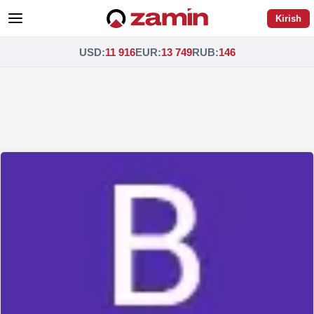
Kirish
USD
:
11 916
EUR
:
13 749
RUB
:
146