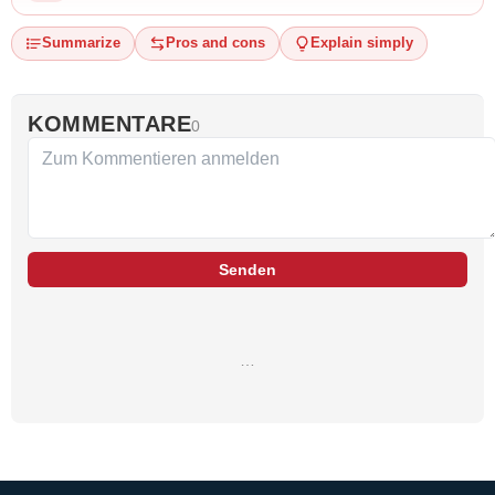
Summarize
Pros and cons
Explain simply
KOMMENTARE
0
Senden
…