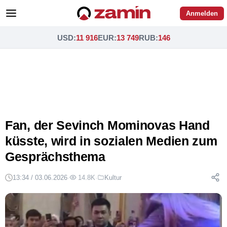
Anmelden
USD
:
11 916
EUR
:
13 749
RUB
:
146
Fan, der Sevinch Mominovas Hand
küsste, wird in sozialen Medien zum
Gesprächsthema
13:34 / 03.06.2026
·
14.8K
·
Kultur