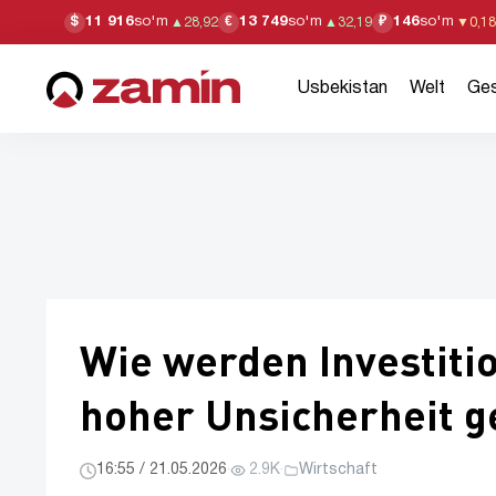
11 916
so'm
13 749
so'm
146
so'm
$
€
₽
▲
28,92
▲
32,19
▼
0,18
Usbekistan
Welt
Ges
Wie werden Investiti
hoher Unsicherheit g
16:55 / 21.05.2026
·
2.9K
·
Wirtschaft