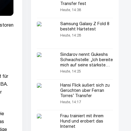
Transfer fest
Heute, 14:38
Samsung Galaxy Z Fold 8
estoren
besteht Härtetest
Heute, 14:28
Sindarov nennt Gukeshs
Schwachstelle: „Ich bereite
mich auf seine stärkste
Version vor“
Heute, 14:25
 für
MBA.
Hansi Flick äußert sich zu
Gerüchten über Ferran
r
Torres’ Transfer
Heute, 14:17
ie
Frau trainiert mit ihrem
Hund und erobert das
as
Internet
tige