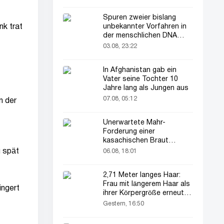
Spuren zweier bislang
nk trat
unbekannter Vorfahren in
der menschlichen DNA
entdeckt
03.08, 23:22
In Afghanistan gab ein
Vater seine Tochter 10
Jahre lang als Jungen aus
07.08, 05:12
n der
Unerwartete Mahr-
Forderung einer
kasachischen Braut
verblüfft alle
u spät
06.08, 18:01
2,71 Meter langes Haar:
Frau mit längerem Haar als
ingert
ihrer Körpergröße erneut im
Rampenlicht
Gestern, 16:50