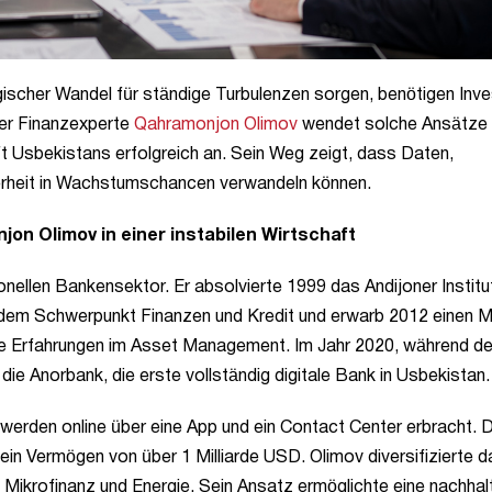
ologischer Wandel für ständige Turbulenzen sorgen, benötigen Inv
er Finanzexperte
Qahramonjon Olimov
wendet solche Ansätze
aft Usbekistans erfolgreich an. Sein Weg zeigt, dass Daten,
erheit in Wachstumschancen verwandeln können.
n Olimov in einer instabilen Wirtschaft
nellen Bankensektor. Er absolvierte 1999 das Andijoner Institut
dem Schwerpunkt Finanzen und Kredit und erwarb 2012 einen 
rte Erfahrungen im Asset Management. Im Jahr 2020, während de
e Anorbank, die erste vollständig digitale Bank in Usbekistan.
n werden online über eine App und ein Contact Center erbracht. D
in Vermögen von über 1 Milliarde USD. Olimov diversifizierte d
Mikrofinanz und Energie. Sein Ansatz ermöglichte eine nachhal