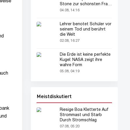
sweise
Stone zur schönsten Frau
der Welt gekürt
04.08, 14:16
Lehrer benotet Schüler vor
seinem Tod und berührt
die Welt
nd
02.08, 16:27
Die Erde ist keine perfekte
Kugel: NASA zeigt ihre
wahre Form
05.08, 04:19
auch
Meistdiskutiert
rbank
Riesige Boa Kletterte Auf
Strommast und Starb
 und
Durch Stromschlag
07.08, 05:20