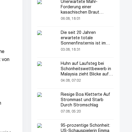
Unerwartete Mahr-
Forderung einer
kasachischen Braut
verblüfft alle
06.08, 18:01
Die seit 20 Jahren
erwartete totale
Sonnenfinsternis ist im
August zu sehen
03.08, 18:31
che
t von
Huhn auf Laufsteg bei
Schönheitswettbewerb in
Malaysia zieht Blicke auf
sich
04.08, 07:02
Riesige Boa Kletterte Auf
Strommast und Starb
n
Durch Stromschlag
07.08, 05:20
95-prozentige Schönheit:
US-Schauspielerin Emma