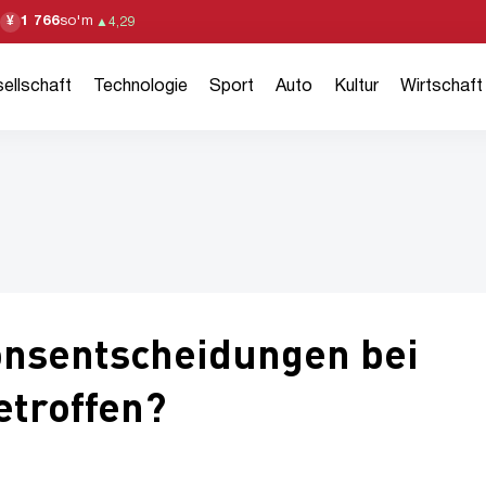
1 766
so'm
¥
▲
4,29
ellschaft
Technologie
Sport
Auto
Kultur
Wirtschaft
onsentscheidungen bei
etroffen?