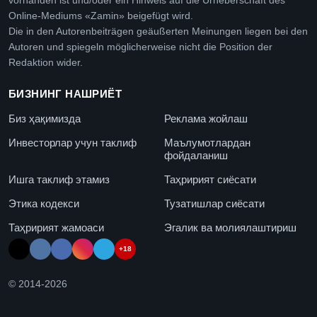
vorhanden ist und/oder ein Hinweis auf die Urheberschaft des
Online-Mediums «Zamin» beigefügt wird.
Die in den Autorenbeiträgen geäußerten Meinungen liegen bei den
Autoren und spiegeln möglicherweise nicht die Position der
Redaktion wider.
БИЗНИНГ НАШРИЁТ
Биз ҳақимизда
Реклама жойлаш
Инвесторлар учун таклиф
Маълумотлардан
фойдаланиш
Ишга таклиф этамиз
Таҳририят сиёсати
Этика кодекси
Тузатишлар сиёсати
Таҳририят жамоаси
Эгалик ва молиялаштириш
+18
© 2014-
2026