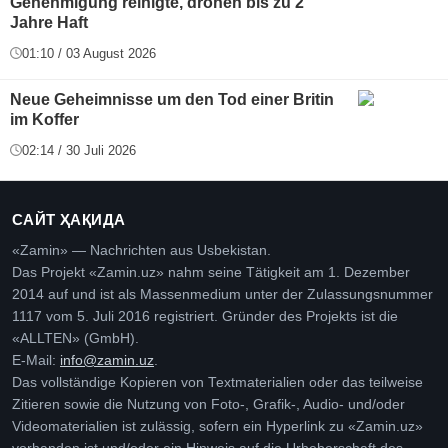
Genehmigung reinigte, drohen bis zu 2
Jahre Haft
01:10 / 03 August 2026
Neue Geheimnisse um den Tod einer Britin
im Koffer
02:14 / 30 Juli 2026
САЙТ ҲАҚИДА
«Zamin» — Nachrichten aus Usbekistan.
Das Projekt «Zamin.uz» nahm seine Tätigkeit am 1. Dezember
2014 auf und ist als Massenmedium unter der Zulassungsnummer
1117 vom 5. Juli 2016 registriert. Gründer des Projekts ist die
«ALLTEN» (GmbH).
E-Mail:
info@zamin.uz
.
Das vollständige Kopieren von Textmaterialien oder das teilweise
Zitieren sowie die Nutzung von Foto-, Grafik-, Audio- und/oder
Videomaterialien ist zulässig, sofern ein Hyperlink zu «Zamin.uz»