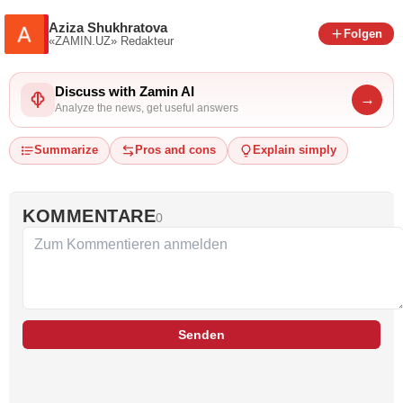
Aziza Shukhratova
Folgen
«ZAMIN.UZ»
Redakteur
Discuss with Zamin AI
→
Analyze the news, get useful answers
Summarize
Pros and cons
Explain simply
KOMMENTARE
0
Senden