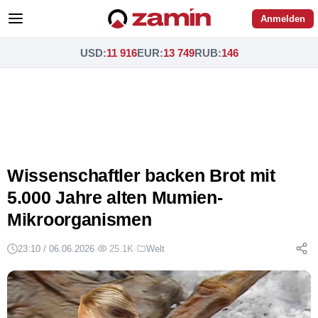
Anmelden
USD
:
11 916
EUR
:
13 749
RUB
:
146
Wissenschaftler backen Brot mit
5.000 Jahre alten Mumien-
Mikroorganismen
23:10 / 06.06.2026
·
25.1K
·
Welt