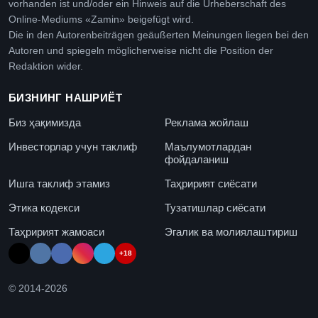
vorhanden ist und/oder ein Hinweis auf die Urheberschaft des
Online-Mediums «Zamin» beigefügt wird.
Die in den Autorenbeiträgen geäußerten Meinungen liegen bei den
Autoren und spiegeln möglicherweise nicht die Position der
Redaktion wider.
БИЗНИНГ НАШРИЁТ
Биз ҳақимизда
Реклама жойлаш
Инвесторлар учун таклиф
Маълумотлардан
фойдаланиш
Ишга таклиф этамиз
Таҳририят сиёсати
Этика кодекси
Тузатишлар сиёсати
Таҳририят жамоаси
Эгалик ва молиялаштириш
+18
© 2014-
2026