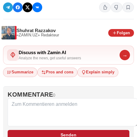
Shuhrat Razzakov
Folgen
«ZAMIN.UZ»
Redakteur
Discuss with Zamin AI
→
Analyze the news, get useful answers
Summarize
Pros and cons
Explain simply
KOMMENTARE
0
Senden