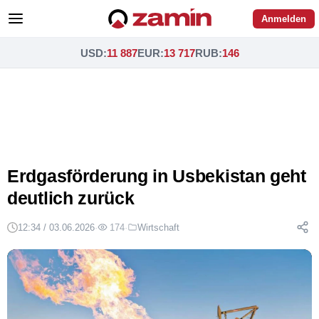
Anmelden
USD
:
11 887
EUR
:
13 717
RUB
:
146
Erdgasförderung in Usbekistan geht
deutlich zurück
12:34 / 03.06.2026
·
174
·
Wirtschaft