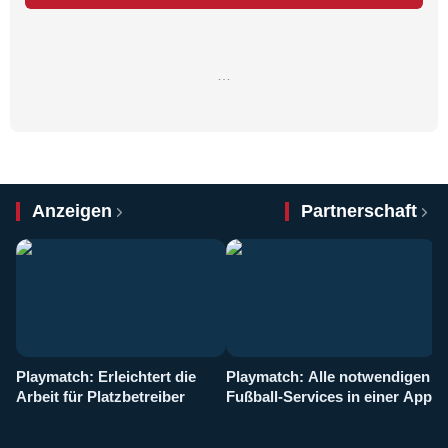
…
Anzeigen
Partnerschaft
Playmatch: Erleichtert die
Playmatch: Alle notwendigen
W
Arbeit für Platzbetreiber
Fußball-Services in einer App
I
b
g