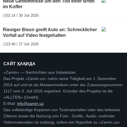
Neue Geheimnisse um den Tod einer Britin
im Koffer
02:14 / 30 Juli 2026
Riesiger Bison greift Auto an: Schrecklicher
Vorfall auf Video festgehalten
23:40 / 27 Juli 2026
САЙТ ҲАҚИДА
«Zamin» — Nachrichten aus Usbekistan.
Das Projekt «Zamin.uz» nahm seine Tätigkeit am 1. Dezember
2014 auf und ist als Massenmedium unter der Zulassungsnummer
1117 vom 5. Juli 2016 registriert. Gründer des Projekts ist die
«ALLTEN» (GmbH).
E-Mail:
info@zamin.uz
.
Das vollständige Kopieren von Textmaterialien oder das teilweise
Zitieren sowie die Nutzung von Foto-, Grafik-, Audio- und/oder
Videomaterialien ist zulässig, sofern ein Hyperlink zu «Zamin.uz»