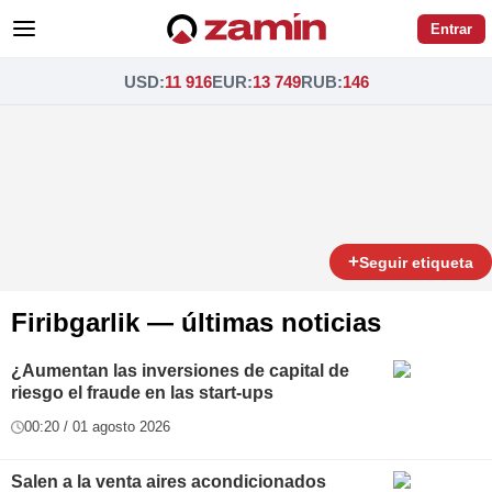
Entrar
USD
:
11 916
EUR
:
13 749
RUB
:
146
+
Seguir etiqueta
Firibgarlik — últimas noticias
¿Aumentan las inversiones de capital de
riesgo el fraude en las start-ups
00:20 / 01 agosto 2026
Salen a la venta aires acondicionados