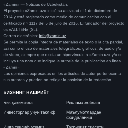
«Zamin» — Noticias de Uzbekistán.
El proyecto «Zamin.uz» inició su actividad el 1 de diciembre de
2014 y está registrado como medio de comunicación con el
certificado n.º 1117 del 5 de julio de 2016. El fundador del proyecto
es «ALLTEN» (SL).
Correo electrónico:
info@zamin.uz
.
Se permite la copia íntegra de materiales de texto o la cita parcial,
así como el uso de materiales fotográficos, gráficos, de audio y/o
de vídeo, siempre que exista un hipervínculo a «Zamin.uz» y/o se
incluya una nota que indique la autoría de la publicación en línea
«Zamin».
Las opiniones expresadas en los artículos de autor pertenecen a
sus autores y pueden no reflejar la posición de la redacción.
БИЗНИНГ НАШРИЁТ
Биз ҳақимизда
Реклама жойлаш
Инвесторлар учун таклиф
Маълумотлардан
фойдаланиш
Ишга таклиф этамиз
Таҳририят сиёсати