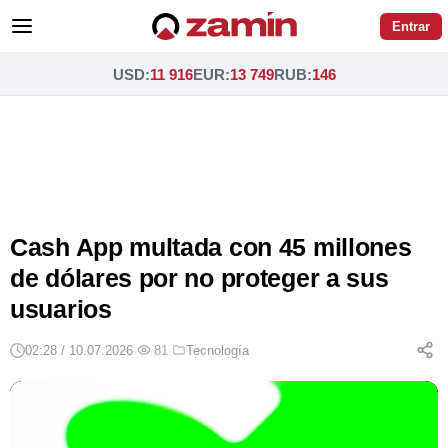
Entrar
USD
:
11 916
EUR
:
13 749
RUB
:
146
Cash App multada con 45 millones
de dólares por no proteger a sus
usuarios
02:28 / 10.07.2026
·
81
·
Tecnología