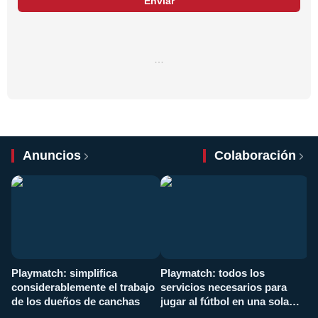
Enviar
…
Anuncios
Colaboración
Playmatch: simplifica
Playmatch: todos los
¿
considerablemente el trabajo
servicios necesarios para
d
de los dueños de canchas
jugar al fútbol en una sola
c
aplicación
i