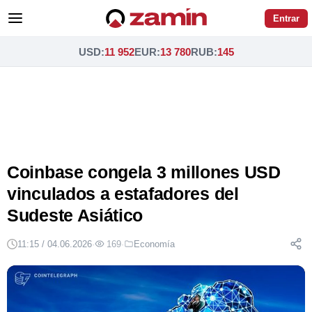
Entrar
USD
:
11 952
EUR
:
13 780
RUB
:
145
Coinbase congela 3 millones USD
vinculados a estafadores del
Sudeste Asiático
11:15 / 04.06.2026
·
169
·
Economía