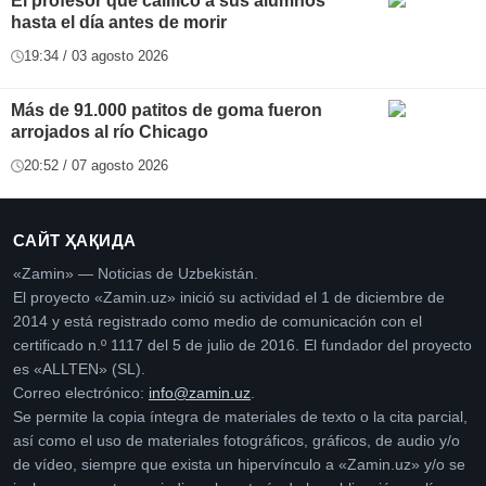
El profesor que calificó a sus alumnos
hasta el día antes de morir
19:34 / 03 agosto 2026
Más de 91.000 patitos de goma fueron
arrojados al río Chicago
20:52 / 07 agosto 2026
САЙТ ҲАҚИДА
«Zamin» — Noticias de Uzbekistán.
El proyecto «Zamin.uz» inició su actividad el 1 de diciembre de
2014 y está registrado como medio de comunicación con el
certificado n.º 1117 del 5 de julio de 2016. El fundador del proyecto
es «ALLTEN» (SL).
Correo electrónico:
info@zamin.uz
.
Se permite la copia íntegra de materiales de texto o la cita parcial,
así como el uso de materiales fotográficos, gráficos, de audio y/o
de vídeo, siempre que exista un hipervínculo a «Zamin.uz» y/o se