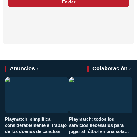
Enviar
…
Anuncios
Colaboración
Playmatch: simplifica
Playmatch: todos los
¿
considerablemente el trabajo
servicios necesarios para
d
de los dueños de canchas
jugar al fútbol en una sola
c