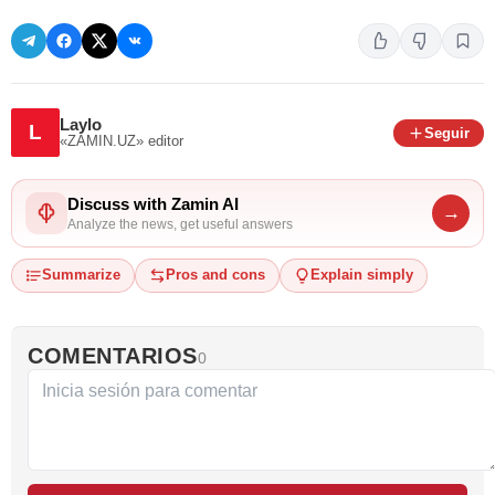
Laylo
L
Seguir
«ZAMIN.UZ»
editor
Discuss with Zamin AI
→
Analyze the news, get useful answers
Summarize
Pros and cons
Explain simply
COMENTARIOS
0