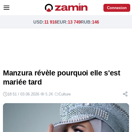
Connexion
USD
:
11 916
EUR
:
13 749
RUB
:
146
Manzura révèle pourquoi elle s'est
mariée tard
18:51 / 03.06.2026
·
5.2K
·
Culture