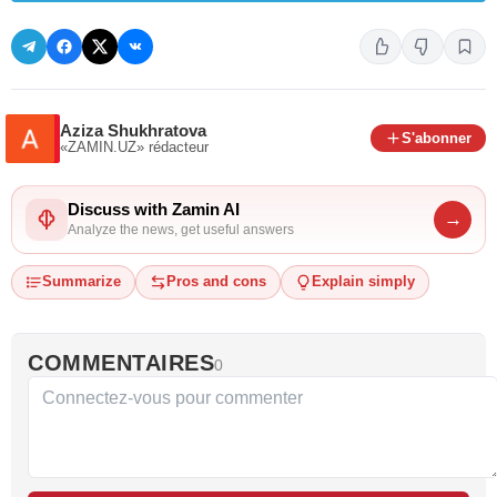
Aziza Shukhratova
S'abonner
«ZAMIN.UZ»
rédacteur
Discuss with Zamin AI
→
Analyze the news, get useful answers
Summarize
Pros and cons
Explain simply
COMMENTAIRES
0