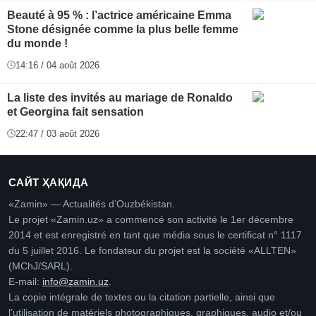
Beauté à 95 % : l’actrice américaine Emma
Stone désignée comme la plus belle femme
du monde !
14:16 / 04 août 2026
La liste des invités au mariage de Ronaldo
et Georgina fait sensation
22:47 / 03 août 2026
САЙТ ҲАҚИДА
«Zamin» — Actualités d’Ouzbékistan.
Le projet «Zamin.uz» a commencé son activité le 1er décembre
2014 et est enregistré en tant que média sous le certificat n° 1117
du 5 juillet 2016. Le fondateur du projet est la société «ALLTEN»
(MChJ/SARL).
E-mail:
info@zamin.uz
.
La copie intégrale de textes ou la citation partielle, ainsi que
l’utilisation de matériels photographiques, graphiques, audio et/ou