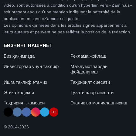
vidéo, sont autorisées à condition qu’un hyperlien vers «Zamin.uz»
soit présent et/ou qu’une mention indiquant la paternité de la
publication en ligne «Zamin» soit jointe.
Les opinions exprimées dans les articles signés appartiennent à
leurs auteurs et peuvent ne pas refléter la position de la rédaction.
БИЗНИНГ НАШРИЁТ
Биз ҳақимизда
Реклама жойлаш
Инвесторлар учун таклиф
Маълумотлардан
фойдаланиш
Ишга таклиф этамиз
Таҳририят сиёсати
Этика кодекси
Тузатишлар сиёсати
Таҳририят жамоаси
Эгалик ва молиялаштириш
+18
© 2014-
2026