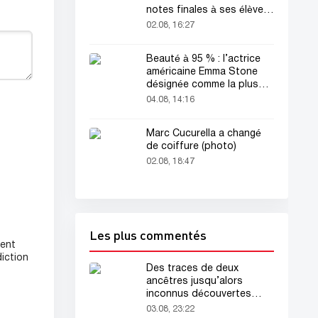
notes finales à ses élèves
avant sa mort
02.08, 16:27
Beauté à 95 % : l’actrice
américaine Emma Stone
désignée comme la plus
belle femme du monde !
04.08, 14:16
Marc Cucurella a changé
de coiffure (photo)
02.08, 18:47
Les plus commentés
ient
diction
Des traces de deux
ancêtres jusqu’alors
inconnus découvertes
dans l’ADN humain
03.08, 23:22