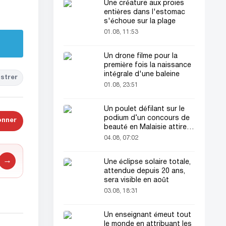
Une créature aux proies
entières dans l'estomac
s'échoue sur la plage
01.08, 11:53
Un drone filme pour la
première fois la naissance
intégrale d'une baleine
strer
01.08, 23:51
Un poulet défilant sur le
podium d’un concours de
onner
beauté en Malaisie attire
l’attention du public
04.08, 07:02
→
Une éclipse solaire totale,
attendue depuis 20 ans,
sera visible en août
03.08, 18:31
Un enseignant émeut tout
le monde en attribuant les