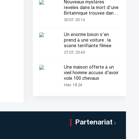
Nouveaux mystères
révélés dans la mort d'une
Britannique trouvée dans
une valise
30.07, 02:14
Un énorme bison s'en
prend à une voiture : la
scène terrifiante filmée
27.07, 23:40
Une maison offerte à un
vieil homme accusé d’avoir
volé 100 chevaux
Hier, 18:24
Partenariat