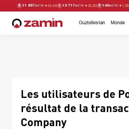
11 887
so'm
13 717
so'm
146
so'm
$
€
₽
▼
55,49
▼
25,83
▼
1,05
Ouzbékistan
Monde
Les utilisateurs de 
résultat de la transac
Company