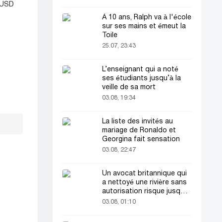
0 USD
À 10 ans, Ralph va à l'école
sur ses mains et émeut la
Toile
25.07, 23:43
L’enseignant qui a noté
ses étudiants jusqu’à la
veille de sa mort
03.08, 19:34
La liste des invités au
mariage de Ronaldo et
Georgina fait sensation
03.08, 22:47
Un avocat britannique qui
a nettoyé une rivière sans
autorisation risque jusqu'à
2 ans de prison
03.08, 01:10