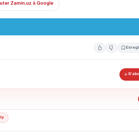
uter Zamin.uz à Google
Enregi
S'ab
ly