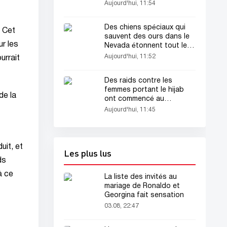
Aujourd'hui, 11:54
Des chiens spéciaux qui
. Cet
sauvent des ours dans le
ur les
Nevada étonnent tout le
monde
Aujourd'hui, 11:52
urrait
Des raids contre les
femmes portant le hijab
de la
ont commencé au
Tadjikistan
Aujourd'hui, 11:45
uit, et
Les plus lus
ds
à ce
La liste des invités au
mariage de Ronaldo et
Georgina fait sensation
03.08, 22:47