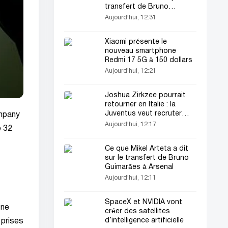
transfert de Bruno
Guimarães
Aujourd'hui, 12:31
Xiaomi présente le
nouveau smartphone
Redmi 17 5G à 150 dollars
Aujourd'hui, 12:21
Joshua Zirkzee pourrait
retourner en Italie : la
Juventus veut recruter
pany
l'attaquant en prêt
Aujourd'hui, 12:17
e 32
Ce que Mikel Arteta a dit
sur le transfert de Bruno
Guimarães à Arsenal
Aujourd'hui, 12:11
SpaceX et NVIDIA vont
 ne
créer des satellites
d’intelligence artificielle
 prises