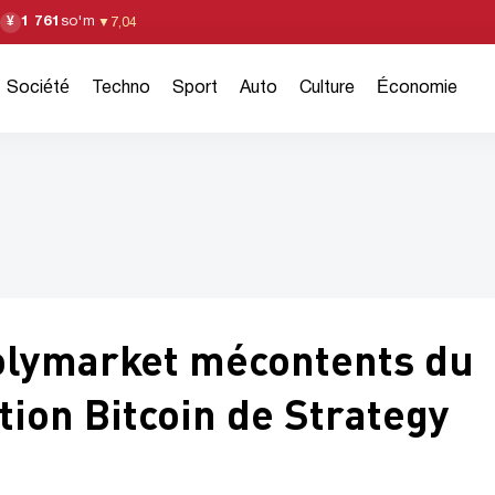
1 761
so'm
¥
▼
7,04
Société
Techno
Sport
Auto
Culture
Économie
Polymarket mécontents du
tion Bitcoin de Strategy