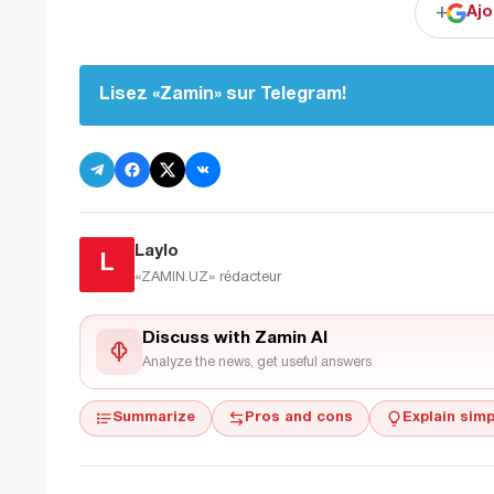
+
Ajo
Lisez «Zamin» sur Telegram!
Laylo
L
«ZAMIN.UZ»
rédacteur
Discuss with Zamin AI
Analyze the news, get useful answers
Summarize
Pros and cons
Explain simp