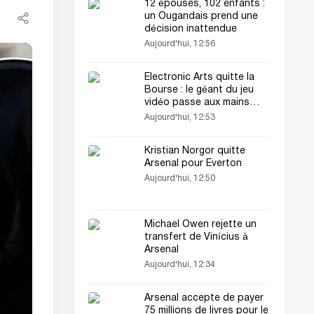
12 épouses, 102 enfants :
un Ougandais prend une
décision inattendue
Aujourd'hui, 12:56
Electronic Arts quitte la
Bourse : le géant du jeu
vidéo passe aux mains
d’intérêts privés
Aujourd'hui, 12:53
Kristian Norgor quitte
Arsenal pour Everton
Aujourd'hui, 12:50
Michael Owen rejette un
transfert de Vinícius à
Arsenal
Aujourd'hui, 12:34
Arsenal accepte de payer
75 millions de livres pour le