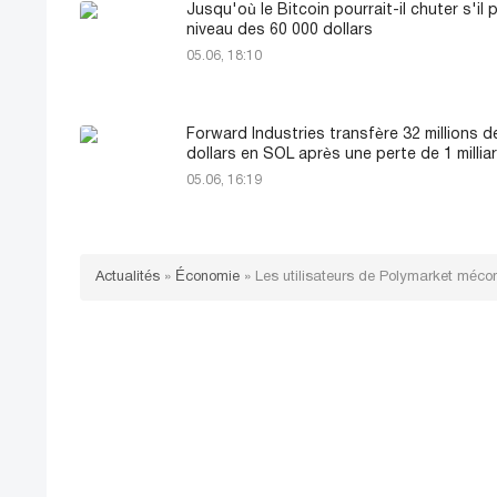
Jusqu'où le Bitcoin pourrait-il chuter s'il 
niveau des 60 000 dollars
05.06, 18:10
Forward Industries transfère 32 millions d
dollars en SOL après une perte de 1 millia
05.06, 16:19
Actualités
»
Économie
»
Les utilisateurs de Polymarket mécon