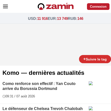
Connexion
USD
:
11 916
EUR
:
13 749
RUB
:
146
+
Suivre le tag
Komo — dernières actualités
Como renforce son effectif : Yan Couto
arrive du Borussia Dortmund
09:31 / 07 août 2026
Le défenseur de Chelsea Trevoh Chalobah