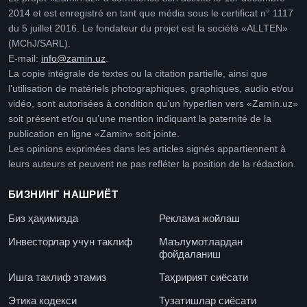
2014 et est enregistré en tant que média sous le certificat n° 1117
du 5 juillet 2016. Le fondateur du projet est la société «ALLTEN»
(MChJ/SARL).
E-mail:
info@zamin.uz
.
La copie intégrale de textes ou la citation partielle, ainsi que
l’utilisation de matériels photographiques, graphiques, audio et/ou
vidéo, sont autorisées à condition qu’un hyperlien vers «Zamin.uz»
soit présent et/ou qu’une mention indiquant la paternité de la
publication en ligne «Zamin» soit jointe.
Les opinions exprimées dans les articles signés appartiennent à
leurs auteurs et peuvent ne pas refléter la position de la rédaction.
БИЗНИНГ НАШРИЁТ
Биз ҳақимизда
Реклама жойлаш
Инвесторлар учун таклиф
Маълумотлардан
фойдаланиш
Ишга таклиф этамиз
Таҳририят сиёсати
Этика кодекси
Тузатишлар сиёсати