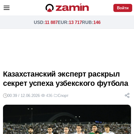
Войти
USD
:
11 887
EUR
:
13 717
RUB
:
146
Казахстанский эксперт раскрыл
секрет успеха узбекского футбола
00:39 / 12.06.2026
·
436
·
Спорт