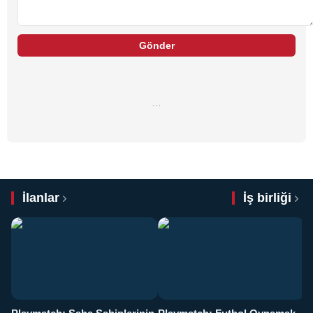
Gönder
…
İlanlar
İş birliği