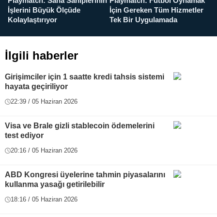
Playmatch: Saha Sahiplerinin
Playmatch: Futbol Oynamak
Y
İşlerini Büyük Ölçüde
İçin Gereken Tüm Hizmetler
y
Kolaylaştırıyor
Tek Bir Uygulamada
İlgili haberler
Girişimciler için 1 saatte kredi tahsis sistemi
hayata geçiriliyor
22:39 / 05 Haziran 2026
Visa ve Brale gizli stablecoin ödemelerini
test ediyor
20:16 / 05 Haziran 2026
ABD Kongresi üyelerine tahmin piyasalarını
kullanma yasağı getirilebilir
18:16 / 05 Haziran 2026