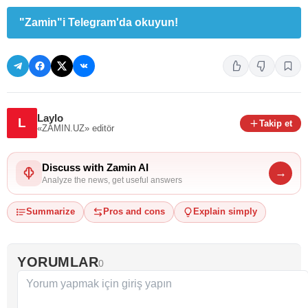
"Zamin"i Telegram'da okuyun!
Laylo
L
Takip et
«ZAMIN.UZ»
editör
Discuss with Zamin AI
→
Analyze the news, get useful answers
Summarize
Pros and cons
Explain simply
YORUMLAR
0