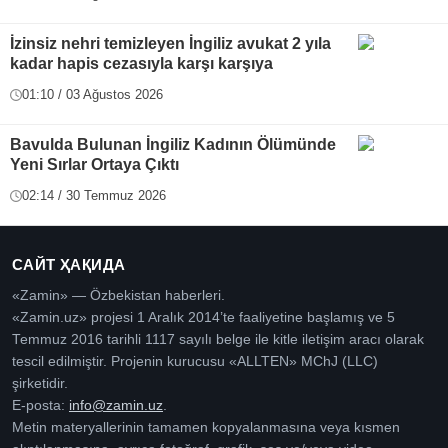
İzinsiz nehri temizleyen İngiliz avukat 2 yıla
kadar hapis cezasıyla karşı karşıya
01:10 / 03 Ağustos 2026
Bavulda Bulunan İngiliz Kadının Ölümünde
Yeni Sırlar Ortaya Çıktı
02:14 / 30 Temmuz 2026
САЙТ ҲАҚИДА
«Zamin» — Özbekistan haberleri.
«Zamin.uz» projesi 1 Aralık 2014’te faaliyetine başlamış ve 5
Temmuz 2016 tarihli 1117 sayılı belge ile kitle iletişim aracı olarak
tescil edilmiştir. Projenin kurucusu «ALLTEN» MChJ (LLC)
şirketidir.
E-posta:
info@zamin.uz
.
Metin materyallerinin tamamen kopyalanmasına veya kısmen