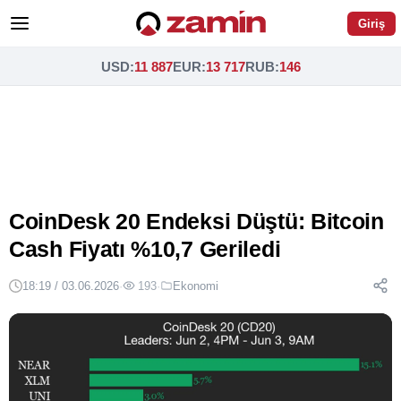
Giriş
USD
:
11 887
EUR
:
13 717
RUB
:
146
CoinDesk 20 Endeksi Düştü: Bitcoin
Cash Fiyatı %10,7 Geriledi
18:19 / 03.06.2026
·
193
·
Ekonomi