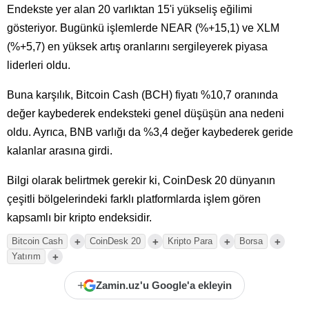
Endekste yer alan 20 varlıktan 15'i yükseliş eğilimi
gösteriyor. Bugünkü işlemlerde NEAR (%+15,1) ve XLM
(%+5,7) en yüksek artış oranlarını sergileyerek piyasa
liderleri oldu.
Buna karşılık, Bitcoin Cash (BCH) fiyatı %10,7 oranında
değer kaybederek endeksteki genel düşüşün ana nedeni
oldu. Ayrıca, BNB varlığı da %3,4 değer kaybederek geride
kalanlar arasına girdi.
Bilgi olarak belirtmek gerekir ki, CoinDesk 20 dünyanın
çeşitli bölgelerindeki farklı platformlarda işlem gören
kapsamlı bir kripto endeksidir.
+
+
+
+
Bitcoin Cash
CoinDesk 20
Kripto Para
Borsa
+
Yatırım
+
Zamin.uz'u Google'a ekleyin