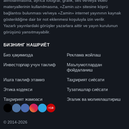
alıntılanmasına, ayrıca fotoğraf, grafik, ses ve/veya video
materyallerinin kullanılmasına, «Zamin.uz» sitesine köprü
bağlantısı bulunması ve/veya «Zamin» internet yayınının kaynak
gösterildiğine dair bir not eklenmesi koşuluyla izin verilir.
Yazarlı yayınlardaki görüşler yazarlara aittir ve yayın kurulunun
görüşünü yansıtmayabilir.
БИЗНИНГ НАШРИЁТ
Биз ҳақимизда
Реклама жойлаш
Инвесторлар учун таклиф
Маълумотлардан
фойдаланиш
Ишга таклиф этамиз
Таҳририят сиёсати
Этика кодекси
Тузатишлар сиёсати
Таҳририят жамоаси
Эгалик ва молиялаштириш
+18
© 2014-
2026