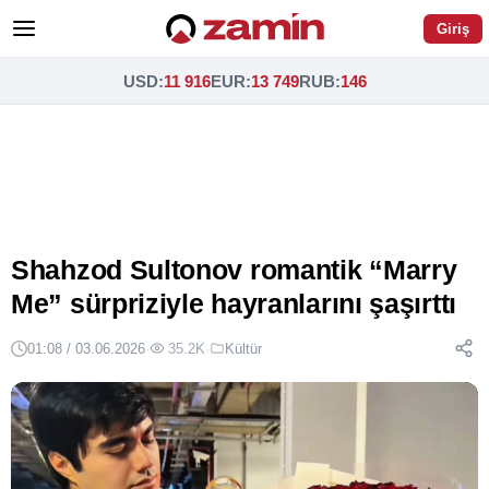
Giriş
USD
:
11 916
EUR
:
13 749
RUB
:
146
Shahzod Sultonov romantik “Marry
Me” sürpriziyle hayranlarını şaşırttı
01:08 / 03.06.2026
·
35.2K
·
Kültür