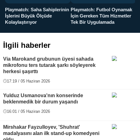
Playmatch: Saha Sahiplerinin
Playmatch: Futbol Oynamak
Y
İşlerini Büyük Ölçüde
İçin Gereken Tüm Hizmetler
y
Kolaylaştırıyor
Tek Bir Uygulamada
İlgili haberler
Via Marokand grubunun üyesi sahada
mikrofonu ters tutarak şarkı söyleyerek
herkesi şaşırttı
17:19 / 05 Haziran 2026
Yulduz Usmanova'nın konserinde
beklenmedik bir durum yaşandı
16:01 / 05 Haziran 2026
Mirshakar Fayzulloyev, 'Shuhrat'
madalyasını alan ilk stand-up komedyeni
oldu