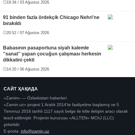
19:34 / 03 Ağustos 2026
91 binden fazla ördekçik Chicago Nehri'ne
bırakıldı
20:52 / 07 Ağustos 2026
Babasının pasaportuna siyah kalemle
“sanat” yapan çocuğun çalışması herkesin
dikkatini çekti
14:20 / 06 Ağustos 2026
САЙТ ҲАҚИДА
«Zamin» — Özbekistan haberleri.
«Zamin.uz» projesi 1 Aralık 2014’te faaliyetine başlamış ve 5
Temmuz 2016 tarihli 1117 sayılı belge ile kitle iletişim aracı olarak
tescil edilmiştir. Projenin kurucusu «ALLTEN» MChJ (LLC)
şirketidir.
E-posta:
info@zamin.uz
.