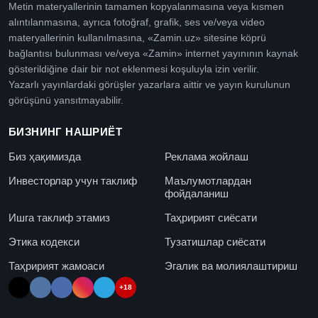
Metin materyallerinin tamamen kopyalanmasına veya kısmen
alıntılanmasına, ayrıca fotoğraf, grafik, ses ve/veya video
materyallerinin kullanılmasına, «Zamin.uz» sitesine köprü
bağlantısı bulunması ve/veya «Zamin» internet yayınının kaynak
gösterildiğine dair bir not eklenmesi koşuluyla izin verilir.
Yazarlı yayınlardaki görüşler yazarlara aittir ve yayın kurulunun
görüşünü yansıtmayabilir.
БИЗНИНГ НАШРИЁТ
Биз ҳақимизда
Реклама жойлаш
Инвесторлар учун таклиф
Маълумотлардан
фойдаланиш
Ишга таклиф этамиз
Таҳририят сиёсати
Этика кодекси
Тузатишлар сиёсати
Таҳририят жамоаси
Эгалик ва молиялаштириш
+18