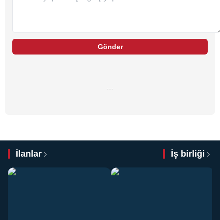
Gönder
…
İlanlar
İş birliği