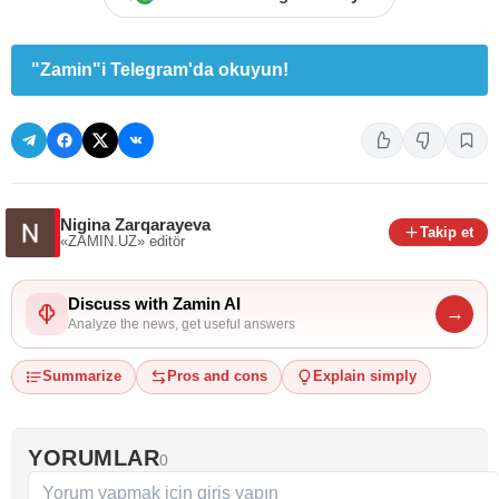
"Zamin"i Telegram'da okuyun!
Nigina Zarqarayeva
Takip et
«ZAMIN.UZ»
editör
Discuss with Zamin AI
→
Analyze the news, get useful answers
Summarize
Pros and cons
Explain simply
YORUMLAR
0