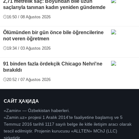
2,71 metrelik saç: Boyundan bile uzun
saçlarıyla tanınan kadın yeniden gündemde
16:50 / 08 Ağustos 2026
Ölümünden bir gün önce bile öğrencilerine
not veren öğretmen
19:34 / 03 Ağustos 2026
91 binden fazla ördekçik Chicago Nehri'ne
bırakıldı
20:52 / 07 Ağustos 2026
САЙТ ҲАҚИДА
«Zamin» — Özbekistan haberleri.
«Zamin.uz» projesi 1 Aralık 2014’te faaliyetine başlamış ve 5
Temmuz 2016 tarihli 1117 sayılı belge ile kitle iletişim aracı olarak
tescil edilmiştir. Projenin kurucusu «ALLTEN» MChJ (LLC)
şirketidir.