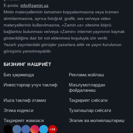
E-posta:
info@zamin.uz
.
Metin materyallerinin tamamen kopyalanmasına veya kısmen
alıntılanmasına, ayrıca fotoğraf, grafik, ses ve/veya video
materyallerinin kullanılmasına, «Zamin.uz» sitesine köprü
bağlantısı bulunması ve/veya «Zamin» internet yayınının kaynak
gösterildiğine dair bir not eklenmesi koşuluyla izin verilir.
Yazarlı yayınlardaki görüşler yazarlara aittir ve yayın kurulunun
görüşünü yansıtmayabilir.
БИЗНИНГ НАШРИЁТ
Биз ҳақимизда
Реклама жойлаш
Инвесторлар учун таклиф
Маълумотлардан
фойдаланиш
Ишга таклиф этамиз
Таҳририят сиёсати
Этика кодекси
Тузатишлар сиёсати
Таҳририят жамоаси
Эгалик ва молиялаштириш
+18