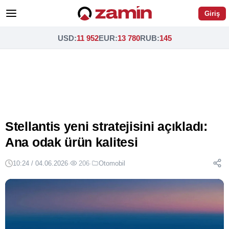
Giriş
USD
:
11 952
EUR
:
13 780
RUB
:
145
Stellantis yeni stratejisini açıkladı:
Ana odak ürün kalitesi
10:24 / 04.06.2026
·
206
·
Otomobil