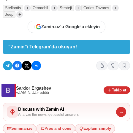
+
+
+
+
Stellantis
Otomobil
Strateji
Carlos Tavares
+
Jeep
+
Zamin.uz'u Google'a ekleyin
"Zamin"i Telegram'da okuyun!
Sardor Ergashev
Takip et
«ZAMIN.UZ»
editör
Discuss with Zamin AI
→
Analyze the news, get useful answers
Summarize
Pros and cons
Explain simply