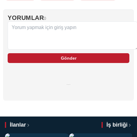
YORUMLAR
0
Gönder
…
İlanlar
İş birliği