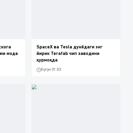
скога
SpaceX ва Tesla дунёдаги энг
ами мода
йирик Terafab чип заводини
қурмоқда
Бугун 01:53