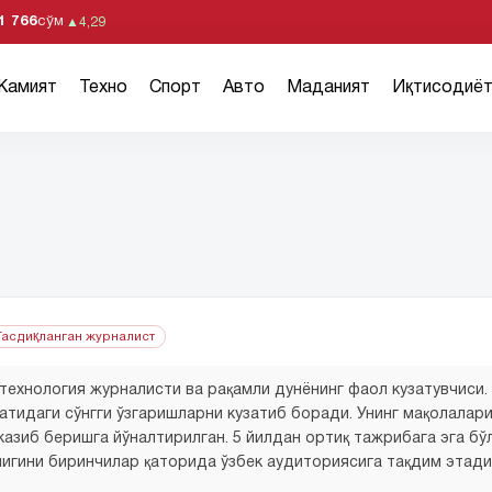
1 766
сўм
▲
4,29
Жамият
Техно
Спорт
Авто
Маданият
Иқтисодиё
Тасдиқланган журналист
ехнология журналисти ва рақамли дунёнинг фаол кузатувчиси.
оатидаги сўнгги ўзгаришларни кузатиб боради. Унинг мақолалар
азиб беришга йўналтирилган. 5 йилдан ортиқ тажрибага эга бўлг
илигини биринчилар қаторида ўзбек аудиториясига тақдим этади