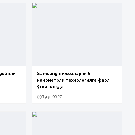
 дюймли
Samsung мижозларни 5
нанометрли технологияга фаол
ўтказмоқда
Бугун 03:27