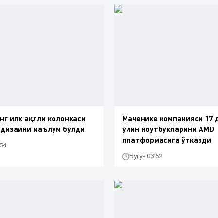
нг илк ақлли колонкаси
Маченике компанияси 17
 дизайни маълум бўлди
ўйин ноутбукларини AMD
платформасига ўтказди
:54
Бугун 03:52