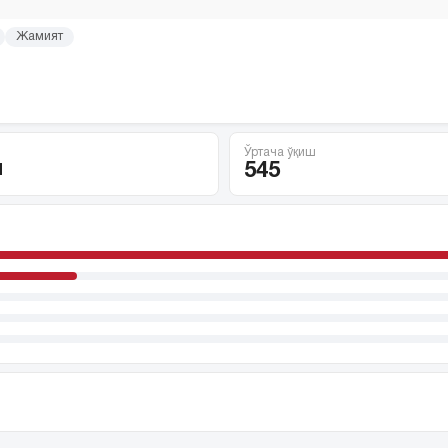
Жамият
Ўртача ўқиш
н
545