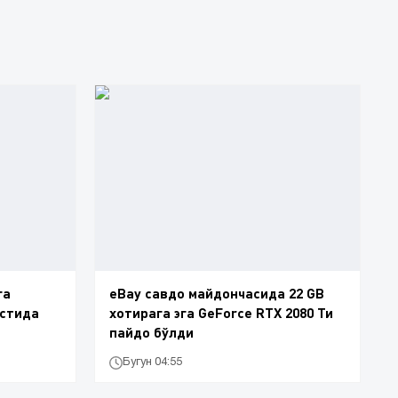
га
eBay савдо майдончасида 22 GB
устида
хотирага эга GeForce RTX 2080 Ти
пайдо бўлди
Бугун 04:55