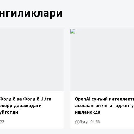
янгиликлари
 Фолд 8 ва Фолд 8 Ultra
OpenAI сунъий интеллект
екорд даражадаги
асосланган янги гаджет 
уйғотди
ишламоқда
:22
Бугун 04:56