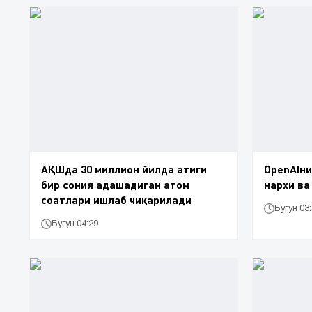
АҚШда 30 миллион йилда атиги
OpenAIни
бир сония адашадиган атом
нархи ва
соатлари ишлаб чиқарилади
Бугун 03
Бугун 04:29