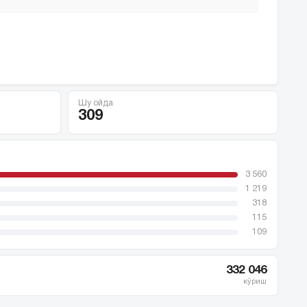
Шу ойда
309
3 560
1 219
318
115
109
332 046
кўриш