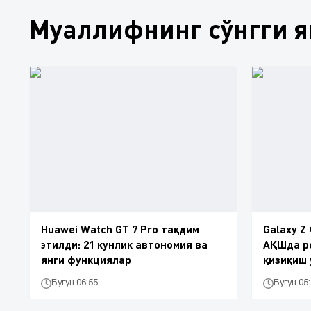
Муаллифнинг сўнгги 
Huawei Watch GT 7 Pro тақдим
Galaxy Z
этилди: 21 кунлик автономия ва
АҚШда р
янги функциялар
қизиқиш 
Бугун 06:55
Бугун 05