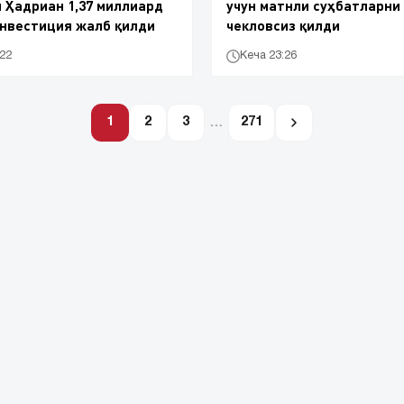
 Ҳадриан 1,37 миллиард
учун матнли суҳбатларни
нвестиция жалб қилди
чекловсиз қилди
:22
Кеча 23:26
1
2
3
…
271