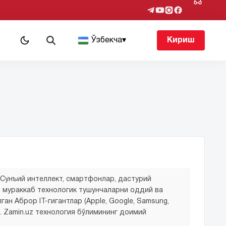
т
Ўзбекча
▾
Кириш
 Сунъий интеллект, смартфонлар, дастурий
и мураккаб технологик тушунчаларни оддий ва
ан Аброр IT-гигантлар (Apple, Google, Samsung,
. Zamin.uz технология бўлимининг доимий