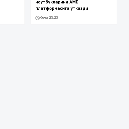
ноутбукларини AMD
платформасига ўтказди
Кеча 23:23