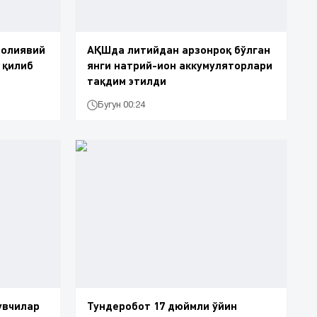
молиявий
АҚШда литийдан арзонроқ бўлган
 қилиб
янги натрий-ион аккумуляторлари
тақдим этилди
Бугун 00:24
увчилар
Тундеробот 17 дюймли ўйин