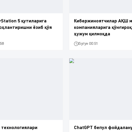
yStation 5 қутиларига
Кибержиноятчилар АҚШ 
оҳлантиришни ёзиб қўя
компанияларига қўнғироқ
ҳужум қилмоқда
:58
Бугун 00:51
 технологиялари
ChatGPT бепул фойдалан