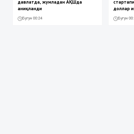
давлатда, жумладан АҚШда
стартапи
аниқланди
доллар и
Бугун 00:24
Бугун 00