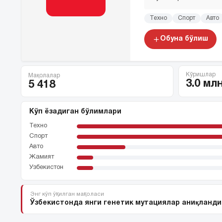
Техно
Спорт
Авто
Обуна бўлиш
Кўришлар
Мақолалар
3.0 мл
5 418
Кўп ёзадиган бўлимлари
Техно
Спорт
Авто
Жамият
Ўзбекистон
Энг кўп ўқилган мақоласи
Ўзбекистонда янги генетик мутациялар аниқланди