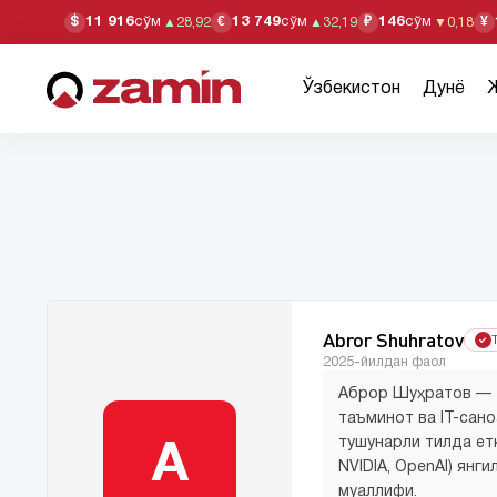
11 916
сўм
13 749
сўм
146
сўм
$
€
₽
¥
▲
28,92
▲
32,19
▼
0,18
Ўзбекистон
Дунё
Abror Shuhratov
2025-йилдан фаол
Аброр Шуҳратов — т
таъминот ва IT-сан
тушунарли тилда етк
A
NVIDIA, OpenAI) янг
муаллифи.