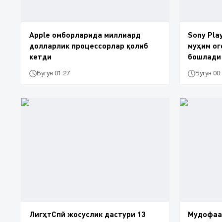
Apple омборларида миллиард
Sony Pla
долларлик процессорлар қолиб
муҳим ог
кетди
бошлади
Бугун 01:27
Бугун 00
ЛигҳтСпй жосуслик дастури 13
Мудофаа