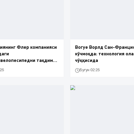
иянинг Флер компанияси
Вогуе Ворлд Сан-Франци
даги
кўчмоқда: технология ол
двелопесипедни тақдим
чўққисида
:25
Бугун 02:25