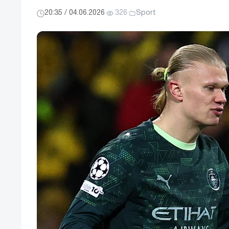
20:35 / 04.06.2026
·
326
·
Sport