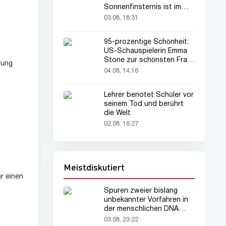
Sonnenfinsternis ist im
August zu sehen
03.08, 18:31
95-prozentige Schönheit:
US-Schauspielerin Emma
Stone zur schönsten Frau
rung
der Welt gekürt
04.08, 14:16
Lehrer benotet Schüler vor
seinem Tod und berührt
die Welt
02.08, 16:27
Meistdiskutiert
r einen
Spuren zweier bislang
unbekannter Vorfahren in
der menschlichen DNA
entdeckt
03.08, 23:22