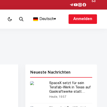
Deutsch
▾
Anmelden
Neueste Nachrichten
SpaceX setzt für sein
Terafab-Werk in Texas auf
Gaskraftwerke statt
Solarpanels
Heute, 19:57