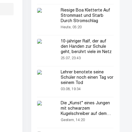
Riesige Boa Kletterte Auf
Strommast und Starb
Durch Stromschlag
Heute, 05:20
10-jähriger Ralf, der auf
den Händen zur Schule
geht, berührt viele im Netz
25.07, 23:43
Lehrer benotete seine
Schüler noch einen Tag vor
seinem Tod
03.08, 19:34
Die „Kunst“ eines Jungen
mit schwarzem
Kugelschreiber auf dem
Pass seines Vaters zieht
Gestern, 14:20
alle Blicke auf sich