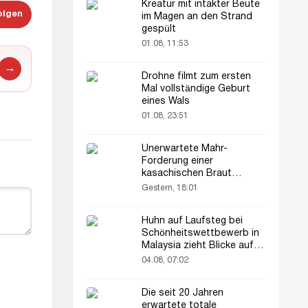
Kreatur mit intakter Beute
olgen
im Magen an den Strand
gespült
01.08, 11:53
→
Drohne filmt zum ersten
Mal vollständige Geburt
eines Wals
01.08, 23:51
Unerwartete Mahr-
Forderung einer
kasachischen Braut
verblüfft alle
Gestern, 18:01
Huhn auf Laufsteg bei
Schönheitswettbewerb in
Malaysia zieht Blicke auf
sich
04.08, 07:02
Die seit 20 Jahren
erwartete totale