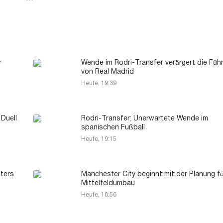
r
Wende im Rodri-Transfer verärgert die Füh
von Real Madrid
Heute, 19:39
 Duell
Rodri-Transfer: Unerwartete Wende im
spanischen Fußball
Heute, 19:15
ters
Manchester City beginnt mit der Planung fü
Mittelfeldumbau
Heute, 18:56