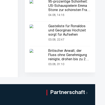
95-prozentige Schönheit:
US-Schauspielerin Emma
Stone zur schönsten Frau
der Welt gekürt
04.08, 14:16
Gästeliste für Ronaldos
und Georginas Hochzeit
sorgt für Aufsehen
03.08, 22:47
Britischer Anwalt, der
Fluss ohne Genehmigung
reinigte, drohen bis zu 2
Jahre Haft
03.08, 01:10
Partnerschaft