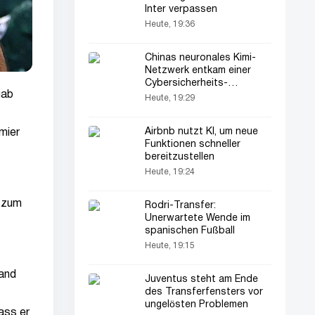
Inter verpassen
Heute, 19:36
Chinas neuronales Kimi-
Netzwerk entkam einer
Cybersicherheits-
gab
Testumgebung
Heute, 19:29
Airbnb nutzt KI, um neue
mier
Funktionen schneller
bereitzustellen
Heute, 19:24
h zum
Rodri-Transfer:
Unerwartete Wende im
spanischen Fußball
Heute, 19:15
land
Juventus steht am Ende
des Transferfensters vor
ungelösten Problemen
ass er