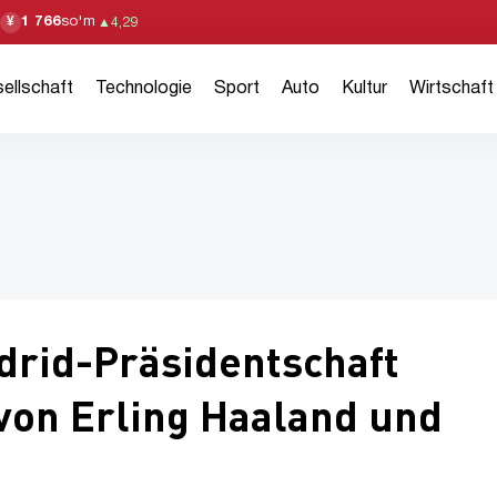
1 766
so'm
¥
▲
4,29
ellschaft
Technologie
Sport
Auto
Kultur
Wirtschaft
drid-Präsidentschaft
 von Erling Haaland und