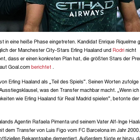
st in eine heiße Phase eingetreten. Kandidat Enrique Riquelme 
lich der Manchester City-Stars Erling Haaland und
Rodri
nicht
t, dass er einen konkreten Plan hat, die größten Stars der Pre
Laut Goal.com
berichtet
.
n Erling Haaland als „Teil des Spiels“. Seinen Worten zufolge
 Ausstiegsklausel, was den Transfer machbar macht. „Wenn ic
eiten wie Erling Haaland für Real Madrid spielen“, betonte der
alands Agentin Rafaela Pimenta und seinem Vater Alf-Inge Haa
 mit dem Transfer von Luis Figo vom FC Barcelona im Jahr 2000.
 offiziellen Bekanntgabe dementiert. Außerdem fügte er hinzu, d