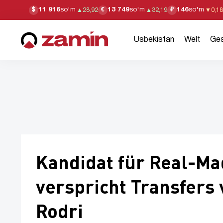
11 916
so'm
13 749
so'm
146
so'm
$
€
₽
▲
28,92
▲
32,19
▼
0,18
Usbekistan
Welt
Ges
Kandidat für Real-Ma
verspricht Transfers
Rodri