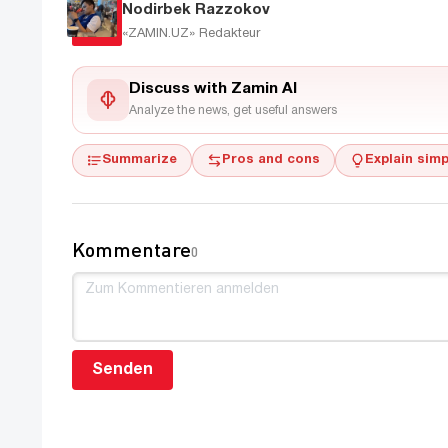
Nodirbek Razzokov
«ZAMIN.UZ»
Redakteur
Discuss with Zamin AI
Analyze the news, get useful answers
Summarize
Pros and cons
Explain simp
Kommentare
0
Senden