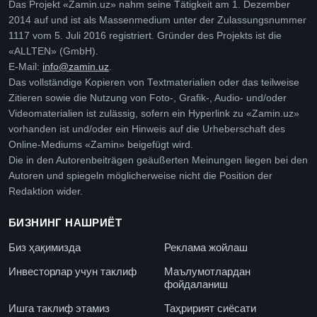
Das Projekt «Zamin.uz» nahm seine Tätigkeit am 1. Dezember
2014 auf und ist als Massenmedium unter der Zulassungsnummer
1117 vom 5. Juli 2016 registriert. Gründer des Projekts ist die
«ALLTEN» (GmbH).
E-Mail:
info@zamin.uz
.
Das vollständige Kopieren von Textmaterialien oder das teilweise
Zitieren sowie die Nutzung von Foto-, Grafik-, Audio- und/oder
Videomaterialien ist zulässig, sofern ein Hyperlink zu «Zamin.uz»
vorhanden ist und/oder ein Hinweis auf die Urheberschaft des
Online-Mediums «Zamin» beigefügt wird.
Die in den Autorenbeiträgen geäußerten Meinungen liegen bei den
Autoren und spiegeln möglicherweise nicht die Position der
Redaktion wider.
БИЗНИНГ НАШРИЁТ
Биз ҳақимизда
Реклама жойлаш
Инвесторлар учун таклиф
Маълумотлардан
фойдаланиш
Ишга таклиф этамиз
Таҳририят сиёсати