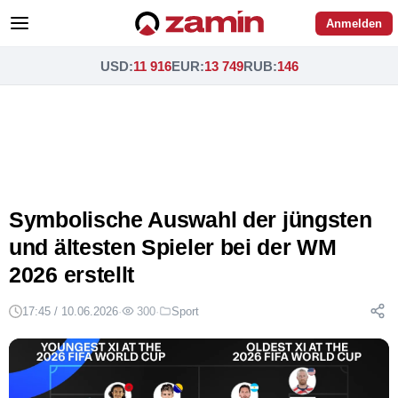
Anmelden
USD
:
11 916
EUR
:
13 749
RUB
:
146
Symbolische Auswahl der jüngsten
und ältesten Spieler bei der WM
2026 erstellt
17:45 / 10.06.2026
·
300
·
Sport