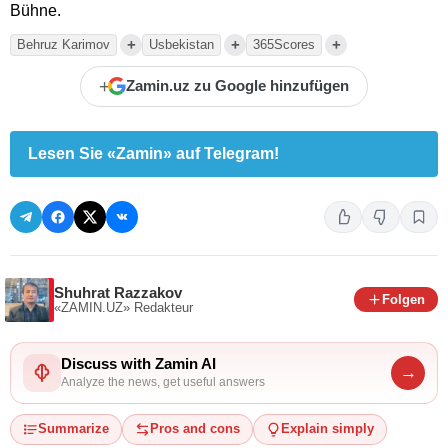
Bühne.
+
+
+
Behruz Karimov
Usbekistan
365Scores
+
Zamin.uz zu Google hinzufügen
Lesen Sie «Zamin» auf Telegram!
Shuhrat Razzakov
Folgen
«ZAMIN.UZ»
Redakteur
Discuss with Zamin AI
→
Analyze the news, get useful answers
Summarize
Pros and cons
Explain simply