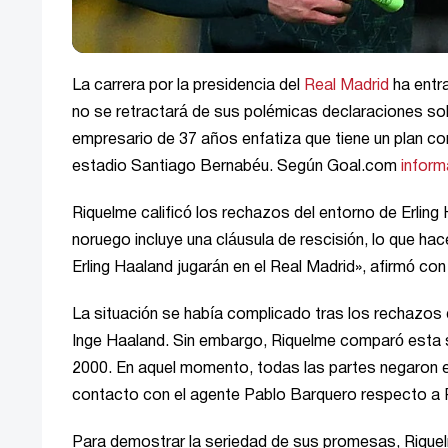
La carrera por la presidencia del
Real Madrid
ha entra
no se retractará de sus polémicas declaraciones sobr
empresario de 37 años enfatiza que tiene un plan con
estadio Santiago Bernabéu. Según Goal.com
inform
Riquelme calificó los rechazos del entorno de Erling
noruego incluye una cláusula de rescisión, lo que hac
Erling Haaland jugarán en el Real Madrid», afirmó con
La situación se había complicado tras los rechazos d
Inge Haaland. Sin embargo, Riquelme comparó esta s
2000. En aquel momento, todas las partes negaron e
contacto con el agente Pablo Barquero respecto a 
Para demostrar la seriedad de sus promesas, Riquelm