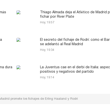
 más
Thiago Almada deja el Atlético de Madrid 
fichar por River Plate
Hoy, 19:57
la
El secreto del fichaje de Rodri: cómo el Ba
se adelantó al Real Madrid
Hoy, 19:34
una dura
La Juventus cae en el derbi de Italia: aspe
positivos y negativos del partido
Hoy, 19:14
Madrid promete los fichajes de Erling Haaland y Rodri