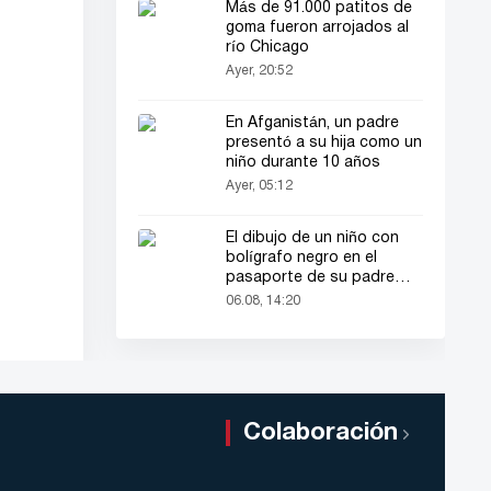
Más de 91.000 patitos de
goma fueron arrojados al
río Chicago
Ayer, 20:52
En Afganistán, un padre
presentó a su hija como un
niño durante 10 años
Ayer, 05:12
El dibujo de un niño con
bolígrafo negro en el
pasaporte de su padre
llamó la atención de todos
06.08, 14:20
Colaboración