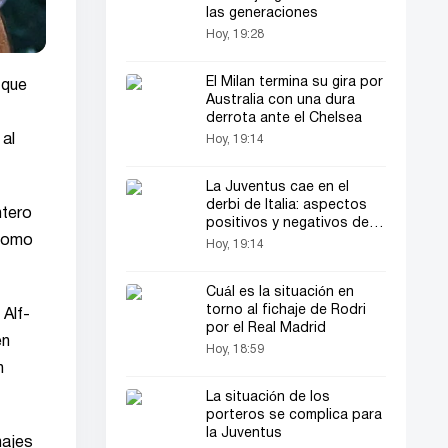
las generaciones
Hoy, 19:28
El Milan termina su gira por
 que
Australia con una dura
derrota ante el Chelsea
 al
Hoy, 19:14
La Juventus cae en el
derbi de Italia: aspectos
ntero
positivos y negativos del
 como
partido
Hoy, 19:14
Cuál es la situación en
torno al fichaje de Rodri
 Alf-
por el Real Madrid
en
Hoy, 18:59
n
La situación de los
porteros se complica para
la Juventus
hajes