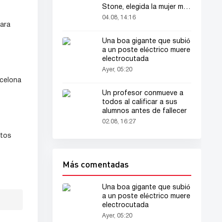
Stone, elegida la mujer más
bella del mundo
04.08, 14:16
para
Una boa gigante que subió
a un poste eléctrico muere
electrocutada
Ayer, 05:20
rcelona
Un profesor conmueve a
todos al calificar a sus
alumnos antes de fallecer
02.08, 16:27
ctos
Más comentadas
Una boa gigante que subió
a un poste eléctrico muere
electrocutada
Ayer, 05:20