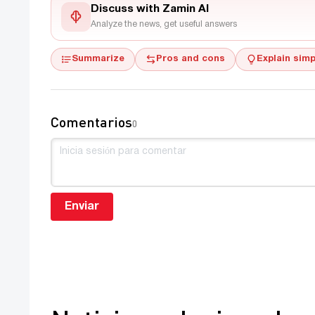
Discuss with Zamin AI
Analyze the news, get useful answers
Summarize
Pros and cons
Explain simp
Comentarios
0
Enviar