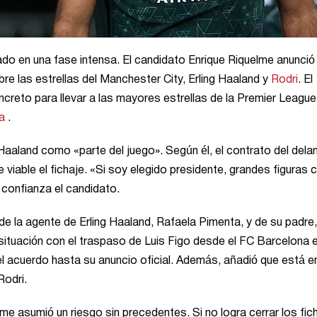
do en una fase intensa. El candidato Enrique Riquelme anunció
e las estrellas del Manchester City, Erling Haaland y
Rodri
. El
creto para llevar a las mayores estrellas de la Premier League
a
.
 Haaland como «parte del juego». Según él, el contrato del dela
e viable el fichaje. «Si soy elegido presidente, grandes figuras
 confianza el candidato.
e la agente de Erling Haaland, Rafaela Pimenta, y de su padre,
ituación con el traspaso de Luis Figo desde el FC Barcelona 
l acuerdo hasta su anuncio oficial. Además, añadió que está e
Rodri.
e asumió un riesgo sin precedentes. Si no logra cerrar los fic