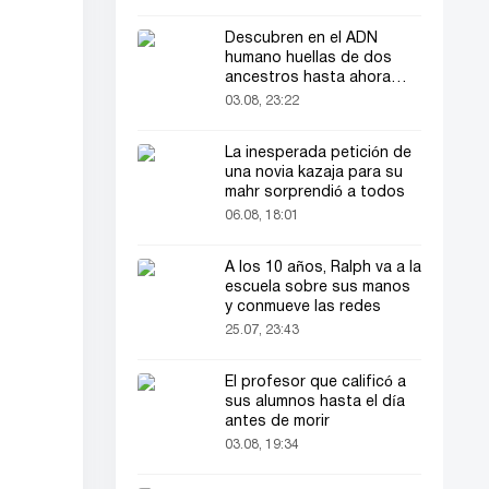
Descubren en el ADN
humano huellas de dos
ancestros hasta ahora
desconocidos
03.08, 23:22
La inesperada petición de
una novia kazaja para su
mahr sorprendió a todos
06.08, 18:01
A los 10 años, Ralph va a la
escuela sobre sus manos
y conmueve las redes
25.07, 23:43
El profesor que calificó a
sus alumnos hasta el día
antes de morir
03.08, 19:34