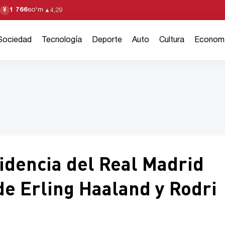
1 766
so'm
¥
▲
4,29
Sociedad
Tecnología
Deporte
Auto
Cultura
Econom
sidencia del Real Madrid
de Erling Haaland y Rodri