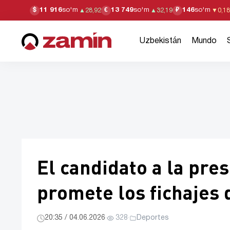
11 916
so'm
13 749
so'm
146
so'm
$
€
₽
▲
28,92
▲
32,19
▼
0,18
Uzbekistán
Mundo
El candidato a la pre
promete los fichajes 
20:35 / 04.06.2026
·
328
·
Deportes