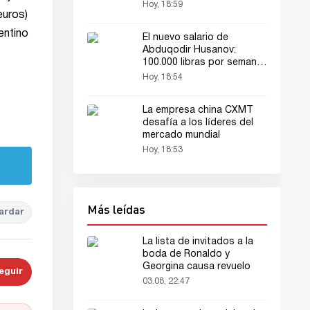
Hoy, 18:59
euros)
entino
El nuevo salario de
Abduqodir Husanov:
100.000 libras por semana
— ¿cuánto gana al año?
Hoy, 18:54
La empresa china CXMT
desafía a los líderes del
mercado mundial
Hoy, 18:53
Más leídas
ardar
La lista de invitados a la
boda de Ronaldo y
Georgina causa revuelo
eguir
03.08, 22:47