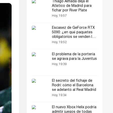
Thiago Almada deja el
Atlético de Madrid para
fichar por River Plate
Hoy, 19:57
Escasez de GeForce RTX
5090: ¿en qué paquetes
obligatorios se venden las
tarjetas gráficas?
Hoy, 19:52
El problema de la portería
se agrava para la Juventus
Hoy, 19:39
El secreto del fichaje de
Rodri: cómo el Barcelona
se adelantó al Real Madrid
Hoy, 19:34
El nuevo Xbox Helix podría
admitir juegos de todas