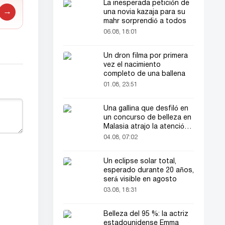
La inesperada petición de
→
una novia kazaja para su
mahr sorprendió a todos
06.08, 18:01
Un dron filma por primera
vez el nacimiento
completo de una ballena
01.08, 23:51
Una gallina que desfiló en
un concurso de belleza en
Malasia atrajo la atención
del público
04.08, 07:02
Un eclipse solar total,
esperado durante 20 años,
será visible en agosto
03.08, 18:31
Belleza del 95 %: la actriz
estadounidense Emma