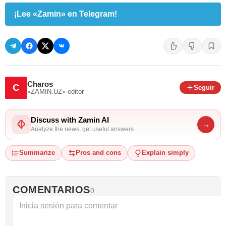
¡Lee «Zamin» en Telegram!
Charos
C
Seguir
«ZAMIN.UZ»
editor
Discuss with Zamin AI
→
Analyze the news, get useful answers
Summarize
Pros and cons
Explain simply
COMENTARIOS
0