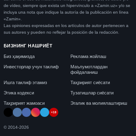
de vídeo, siempre que exista un hipervínculo a «Zamin.uz» y/o se
incluya una nota que indique la autoría de la publicación en línea
«Zamin».
Las opiniones expresadas en los artículos de autor pertenecen a
sus autores y pueden no reflejar la posición de la redacción.
БИЗНИНГ НАШРИЁТ
Биз ҳақимизда
Реклама жойлаш
Инвесторлар учун таклиф
Маълумотлардан
фойдаланиш
Ишга таклиф этамиз
Таҳририят сиёсати
Этика кодекси
Тузатишлар сиёсати
Таҳририят жамоаси
Эгалик ва молиялаштириш
+18
© 2014-
2026