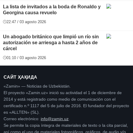
La lista de invitados a la boda de Ronaldo y
Georgina causa revuelo
22:47 / 03 agosto 2026
Un abogado británico que limpió un río sin
autorización se arriesga a hasta 2 años de
cárcel
01:10 / 03 agosto 2026
САЙТ ҲАҚИДА
«Zamin» — Noticias de Uzbekistán.
El proyecto «Zamin.uz» inició su actividad el 1 de diciembre de
2014 y está registrado como medio de comunicación con el
certificado n.º 1117 del 5 de julio de 2016. El fundador del proyecto
es «ALLTEN» (SL).
Correo electrónico:
info@zamin.uz
.
Se permite la copia íntegra de materiales de texto o la cita parcial,
así como el uso de materiales fotográficos, gráficos, de audio y/o