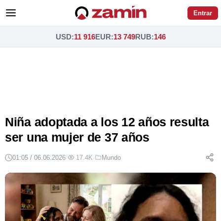
Entrar
USD
:
11 916
EUR
:
13 749
RUB
:
146
Niña adoptada a los 12 años resulta
ser una mujer de 37 años
01:05 / 06.06.2026
·
17.4K
·
Mundo