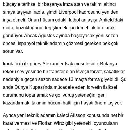
bütçeyle tarihsel bir başarıya imza atan ve takımı altıncı
sıraya taşıyan Iraola, şimdi Liverpool kadrosunu yeniden
inşa etmeli. Onun hücum odaklı futbol anlayışı, Anfield'daki
moral bozukluğunu değiştirmek için temel faktör olarak
görülüyor. Ancak Ağustos ayında başlayacak yeni sezon
öncesi İspanyol teknik adamın çözmesi gereken pek çok
sorun var.
Iraola için ilk görev Alexander Isak meselesidir. Britanya
rekoru seviyesinde bir transfer olan İsveçli forvet, sakatlıklar
nedeniyle geçen sezon sadece 13 maçta forma giyebildi. Şu
anda Dünya Kupası'nda mücadele eden forvetin fiziksel
durumunu toparlamak ve gol vuruş yeteneğini geri
kazandırmak, takımın hücum hattı için hayati önem taşıyor.
Ayrıca yeni teknik adamın kaleci Alisson konusunda net bir
karar vermesi ve Florian Wirtz gibi yetenekli oyuncuların