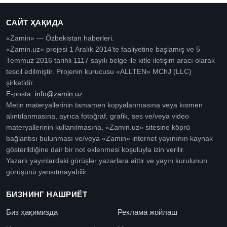
САЙТ ҲАҚИДА
«Zamin» — Özbekistan haberleri.
«Zamin.uz» projesi 1 Aralık 2014’te faaliyetine başlamış ve 5
Temmuz 2016 tarihli 1117 sayılı belge ile kitle iletişim aracı olarak
tescil edilmiştir. Projenin kurucusu «ALLTEN» MChJ (LLC)
şirketidir.
E-posta:
info@zamin.uz
.
Metin materyallerinin tamamen kopyalanmasına veya kısmen
alıntılanmasına, ayrıca fotoğraf, grafik, ses ve/veya video
materyallerinin kullanılmasına, «Zamin.uz» sitesine köprü
bağlantısı bulunması ve/veya «Zamin» internet yayınının kaynak
gösterildiğine dair bir not eklenmesi koşuluyla izin verilir.
Yazarlı yayınlardaki görüşler yazarlara aittir ve yayın kurulunun
görüşünü yansıtmayabilir.
БИЗНИНГ НАШРИЁТ
Биз ҳақимизда
Реклама жойлаш