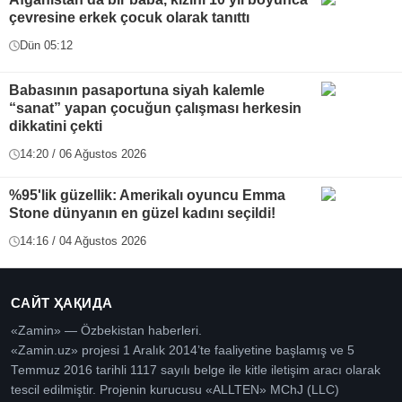
çevresine erkek çocuk olarak tanıttı
Dün 05:12
Babasının pasaportuna siyah kalemle
“sanat” yapan çocuğun çalışması herkesin
dikkatini çekti
14:20 / 06 Ağustos 2026
%95'lik güzellik: Amerikalı oyuncu Emma
Stone dünyanın en güzel kadını seçildi!
14:16 / 04 Ağustos 2026
САЙТ ҲАҚИДА
«Zamin» — Özbekistan haberleri.
«Zamin.uz» projesi 1 Aralık 2014’te faaliyetine başlamış ve 5
Temmuz 2016 tarihli 1117 sayılı belge ile kitle iletişim aracı olarak
tescil edilmiştir. Projenin kurucusu «ALLTEN» MChJ (LLC)