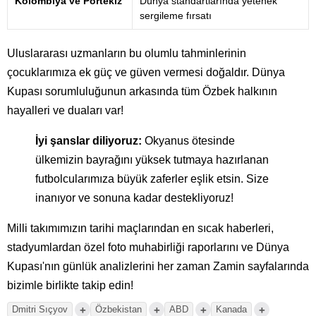
Kolombiya ve Portekiz
Dünya standartlarında yetenek
sergileme fırsatı
Uluslararası uzmanların bu olumlu tahminlerinin
çocuklarımıza ek güç ve güven vermesi doğaldır. Dünya
Kupası sorumluluğunun arkasında tüm Özbek halkının
hayalleri ve duaları var!
İyi şanslar diliyoruz:
Okyanus ötesinde
ülkemizin bayrağını yüksek tutmaya hazırlanan
futbolcularımıza büyük zaferler eşlik etsin. Size
inanıyor ve sonuna kadar destekliyoruz!
Milli takımımızın tarihi maçlarından en sıcak haberleri,
stadyumlardan özel foto muhabirliği raporlarını ve Dünya
Kupası'nın günlük analizlerini her zaman Zamin sayfalarında
bizimle birlikte takip edin!
+
+
+
+
Dmitri Sıçyov
Özbekistan
ABD
Kanada