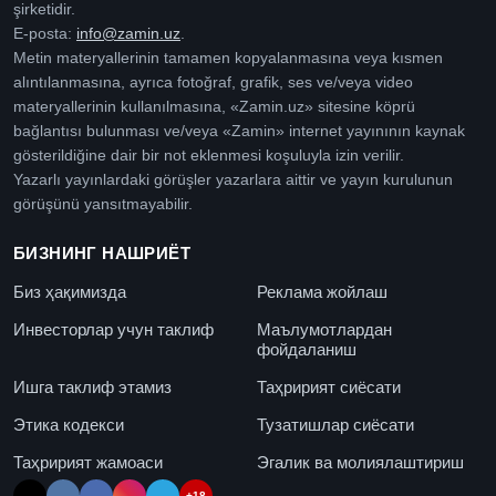
şirketidir.
E-posta:
info@zamin.uz
.
Metin materyallerinin tamamen kopyalanmasına veya kısmen
alıntılanmasına, ayrıca fotoğraf, grafik, ses ve/veya video
materyallerinin kullanılmasına, «Zamin.uz» sitesine köprü
bağlantısı bulunması ve/veya «Zamin» internet yayınının kaynak
gösterildiğine dair bir not eklenmesi koşuluyla izin verilir.
Yazarlı yayınlardaki görüşler yazarlara aittir ve yayın kurulunun
görüşünü yansıtmayabilir.
БИЗНИНГ НАШРИЁТ
Биз ҳақимизда
Реклама жойлаш
Инвесторлар учун таклиф
Маълумотлардан
фойдаланиш
Ишга таклиф этамиз
Таҳририят сиёсати
Этика кодекси
Тузатишлар сиёсати
Таҳририят жамоаси
Эгалик ва молиялаштириш
+18