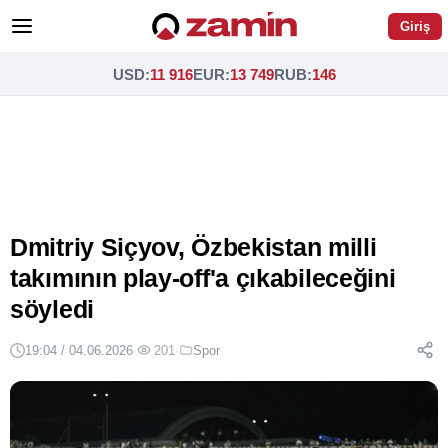
Giriş
USD
:
11 916
EUR
:
13 749
RUB
:
146
Dmitriy Siçyov, Özbekistan milli
takımının play-off'a çıkabileceğini
söyledi
19:04 / 04.06.2026
·
201
·
Spor