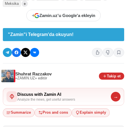
+
Meksika
+
Zamin.uz'u Google'a ekleyin
"Zamin"i Telegram'da okuyun!
Shuhrat Razzakov
Takip et
«ZAMIN.UZ»
editör
Discuss with Zamin AI
→
Analyze the news, get useful answers
Summarize
Pros and cons
Explain simply