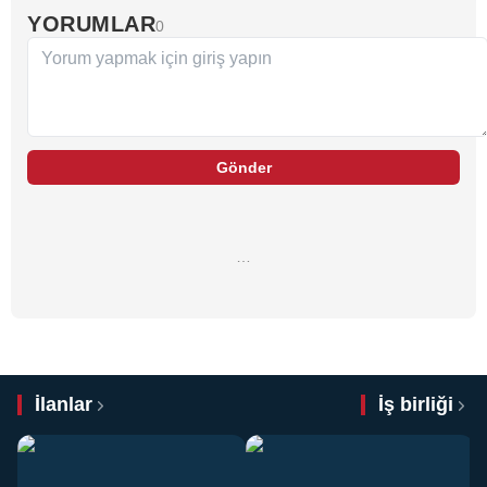
YORUMLAR
0
Gönder
…
İlanlar
İş birliği