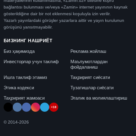
materyallerinin kullanılmasına, «Zamin.uz» sitesine köprü
bağlantısı bulunması ve/veya «Zamin» internet yayınının kaynak
gösterildiğine dair bir not eklenmesi koşuluyla izin verilir.
Yazarlı yayınlardaki görüşler yazarlara aittir ve yayın kurulunun
görüşünü yansıtmayabilir.
БИЗНИНГ НАШРИЁТ
Биз ҳақимизда
Реклама жойлаш
Инвесторлар учун таклиф
Маълумотлардан
фойдаланиш
Ишга таклиф этамиз
Таҳририят сиёсати
Этика кодекси
Тузатишлар сиёсати
Таҳририят жамоаси
Эгалик ва молиялаштириш
+18
© 2014-
2026