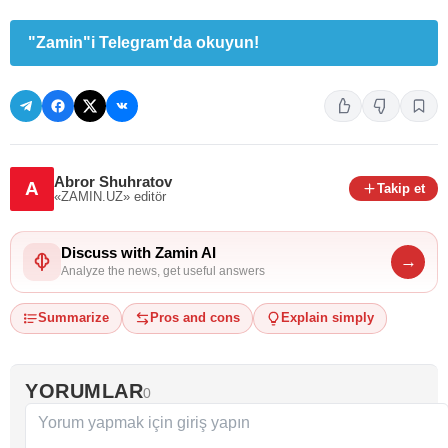
"Zamin"i Telegram'da okuyun!
Abror Shuhratov
A
Takip et
«ZAMIN.UZ»
editör
Discuss with Zamin AI
→
Analyze the news, get useful answers
Summarize
Pros and cons
Explain simply
YORUMLAR
0