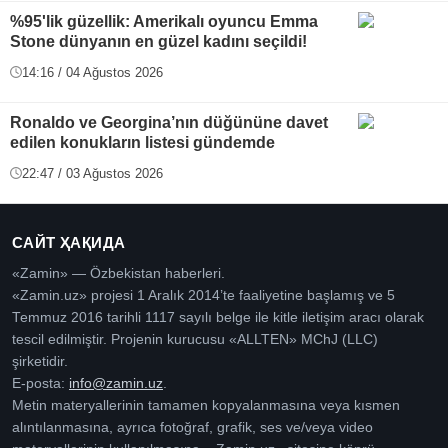
%95'lik güzellik: Amerikalı oyuncu Emma
Stone dünyanın en güzel kadını seçildi!
14:16 / 04 Ağustos 2026
Ronaldo ve Georgina’nın düğününe davet
edilen konukların listesi gündemde
22:47 / 03 Ağustos 2026
САЙТ ҲАҚИДА
«Zamin» — Özbekistan haberleri.
«Zamin.uz» projesi 1 Aralık 2014’te faaliyetine başlamış ve 5
Temmuz 2016 tarihli 1117 sayılı belge ile kitle iletişim aracı olarak
tescil edilmiştir. Projenin kurucusu «ALLTEN» MChJ (LLC)
şirketidir.
E-posta:
info@zamin.uz
.
Metin materyallerinin tamamen kopyalanmasına veya kısmen
alıntılanmasına, ayrıca fotoğraf, grafik, ses ve/veya video