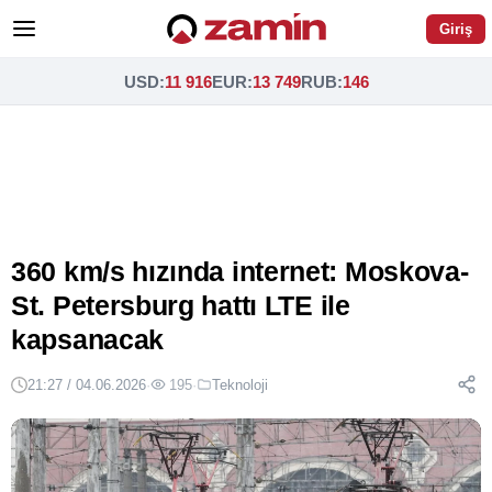
Giriş
USD
:
11 916
EUR
:
13 749
RUB
:
146
360 km/s hızında internet: Moskova-
St. Petersburg hattı LTE ile
kapsanacak
21:27 / 04.06.2026
·
195
·
Teknoloji