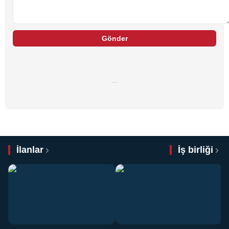
Gönder
…
İlanlar
İş birliği