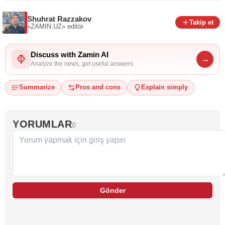
Shuhrat Razzakov
Takip et
«ZAMIN.UZ»
editör
Discuss with Zamin AI
→
Analyze the news, get useful answers
Summarize
Pros and cons
Explain simply
YORUMLAR
0
Gönder