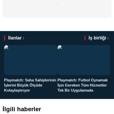
…
İlanlar
İş birliği
Playmatch: Saha Sahiplerinin
Playmatch: Futbol Oynamak
Y
İşlerini Büyük Ölçüde
İçin Gereken Tüm Hizmetler
y
Kolaylaştırıyor
Tek Bir Uygulamada
İlgili haberler