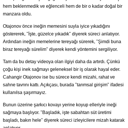
hem beklenmedik ve eğlenceli hem de bir o kadar doğal bir
manzara oldu.
Otajonov önce ineğin memesini suyla iyice yıkadığını
göstererek, "İşte, güzelce yıkadık" diyerek süreci anlatıyor.
Ardından ineğin memelerine tereyağı sürerek, "Şimdi buna
biraz tereyağı sürelim" diyerek kendi yöntemini sergiliyor.
Tam da bu detay videoya olan ilgiyi daha da artırdı. Çünkü
çoğu kişi inek sağmayı geleneksel bir iş olarak hayal eder.
Cahangir Otajonov ise bu sürece kendi mizahi, rahat ve
sahne tavrını kattı. Açıkçası, burada "tarımsal girişim" ifadesi
kullanılsa şaşırmayız.
Bunun üzerine şarkıcı kovayı yerine koyup elleriyle ineği
sağmaya başlıyor. "Başladık, işte sabahtan süt üretimi
başladı, bakın hele" diyerek süreci izleyicilere mizah katarak
anlatıyor.