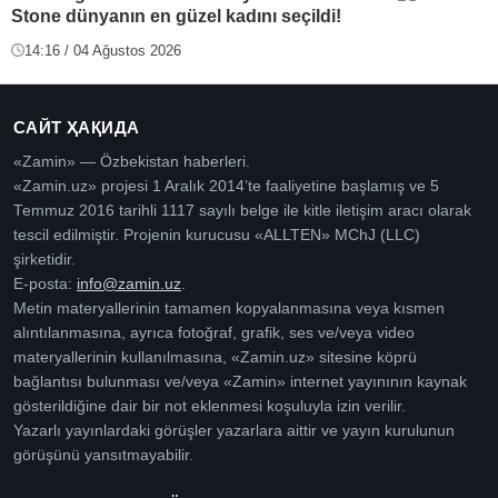
Stone dünyanın en güzel kadını seçildi!
14:16 / 04 Ağustos 2026
САЙТ ҲАҚИДА
«Zamin» — Özbekistan haberleri.
«Zamin.uz» projesi 1 Aralık 2014’te faaliyetine başlamış ve 5
Temmuz 2016 tarihli 1117 sayılı belge ile kitle iletişim aracı olarak
tescil edilmiştir. Projenin kurucusu «ALLTEN» MChJ (LLC)
şirketidir.
E-posta:
info@zamin.uz
.
Metin materyallerinin tamamen kopyalanmasına veya kısmen
alıntılanmasına, ayrıca fotoğraf, grafik, ses ve/veya video
materyallerinin kullanılmasına, «Zamin.uz» sitesine köprü
bağlantısı bulunması ve/veya «Zamin» internet yayınının kaynak
gösterildiğine dair bir not eklenmesi koşuluyla izin verilir.
Yazarlı yayınlardaki görüşler yazarlara aittir ve yayın kurulunun
görüşünü yansıtmayabilir.