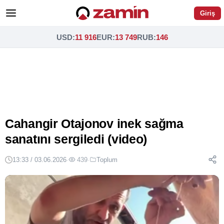
Giriş
USD
:
11 916
EUR
:
13 749
RUB
:
146
Cahangir Otajonov inek sağma
sanatını sergiledi (video)
13:33 / 03.06.2026
·
439
·
Toplum