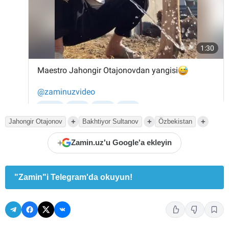
+
+
+
Jahongir Otajonov
Bakhtiyor Sultanov
Özbekistan
+
Zamin.uz'u Google'a ekleyin
"Zamin"i Telegram'da okuyun!