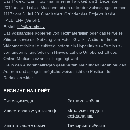
Das Projekt «Zamin.uz» nahm seine Tätigkeit am 1. Dezember
2014 auf und ist als Massenmedium unter der Zulassungsnummer
1117 vom 5. Juli 2016 registriert. Gründer des Projekts ist die
«ALLTEN» (GmbH).
E-Mail:
info@zamin.uz
.
Das vollständige Kopieren von Textmaterialien oder das teilweise
Zitieren sowie die Nutzung von Foto-, Grafik-, Audio- und/oder
Videomaterialien ist zulässig, sofern ein Hyperlink zu «Zamin.uz»
vorhanden ist und/oder ein Hinweis auf die Urheberschaft des
Online-Mediums «Zamin» beigefügt wird.
Die in den Autorenbeiträgen geäußerten Meinungen liegen bei den
Autoren und spiegeln möglicherweise nicht die Position der
Redaktion wider.
БИЗНИНГ НАШРИЁТ
Биз ҳақимизда
Реклама жойлаш
Инвесторлар учун таклиф
Маълумотлардан
фойдаланиш
Ишга таклиф этамиз
Таҳририят сиёсати