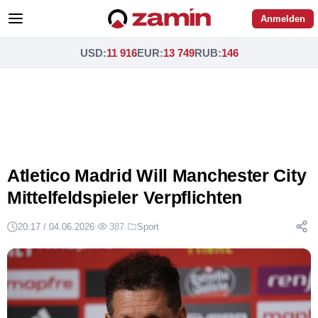
Anmelden
USD
:
11 916
EUR
:
13 749
RUB
:
146
Atletico Madrid Will Manchester City
Mittelfeldspieler Verpflichten
20:17 / 04.06.2026
·
387
·
Sport