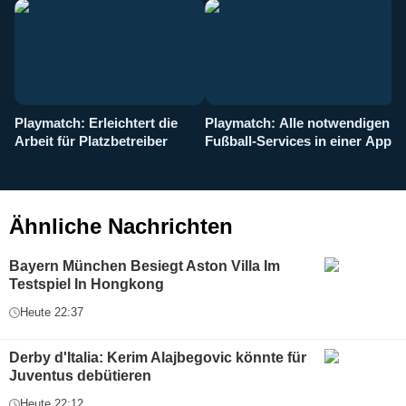
Playmatch: Erleichtert die
Playmatch: Alle notwendigen
W
Arbeit für Platzbetreiber
Fußball-Services in einer App
I
b
g
Ähnliche Nachrichten
Bayern München Besiegt Aston Villa Im
Testspiel In Hongkong
Heute 22:37
Derby d'Italia: Kerim Alajbegovic könnte für
Juventus debütieren
Heute 22:12