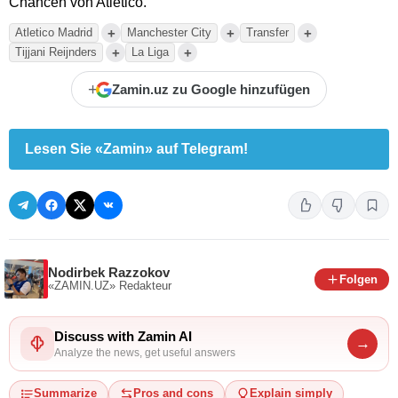
Chancen von Atletico.
+
+
+
Atletico Madrid
Manchester City
Transfer
+
+
Tijjani Reijnders
La Liga
+
Zamin.uz zu Google hinzufügen
Lesen Sie «Zamin» auf Telegram!
Nodirbek Razzokov
Folgen
«ZAMIN.UZ»
Redakteur
Discuss with Zamin AI
→
Analyze the news, get useful answers
Summarize
Pros and cons
Explain simply