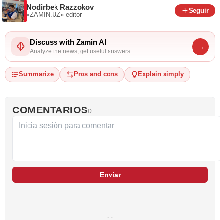
Nodirbek Razzokov
Seguir
«ZAMIN.UZ»
editor
Discuss with Zamin AI
→
Analyze the news, get useful answers
Summarize
Pros and cons
Explain simply
COMENTARIOS
0
Enviar
…