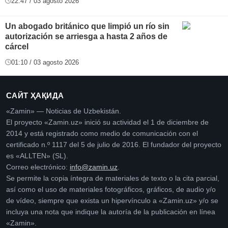
22:47 / 03 agosto 2026
Un abogado británico que limpió un río sin
autorización se arriesga a hasta 2 años de
cárcel
01:10 / 03 agosto 2026
САЙТ ҲАҚИДА
«Zamin» — Noticias de Uzbekistán.
El proyecto «Zamin.uz» inició su actividad el 1 de diciembre de
2014 y está registrado como medio de comunicación con el
certificado n.º 1117 del 5 de julio de 2016. El fundador del proyecto
es «ALLTEN» (SL).
Correo electrónico:
info@zamin.uz
.
Se permite la copia íntegra de materiales de texto o la cita parcial,
así como el uso de materiales fotográficos, gráficos, de audio y/o
de vídeo, siempre que exista un hipervínculo a «Zamin.uz» y/o se
incluya una nota que indique la autoría de la publicación en línea
«Zamin».