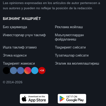
Las opiniones expresadas en los artículos de autor pertenecen a
sus autores y pueden no reflejar la posición de la redacción.
БИЗНИНГ НАШРИЁТ
Биз ҳақимизда
Реклама жойлаш
Инвесторлар учун таклиф
Маълумотлардан
фойдаланиш
Ишга таклиф этамиз
Таҳририят сиёсати
Этика кодекси
Тузатишлар сиёсати
Таҳририят жамоаси
Эгалик ва молиялаштириш
+18
© 2014-
2026