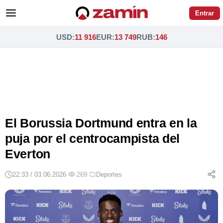
Entrar
USD
:
11 916
EUR
:
13 749
RUB
:
146
El Borussia Dortmund entra en la
puja por el centrocampista del
Everton
22:33 / 03.06.2026
·
269
·
Deportes