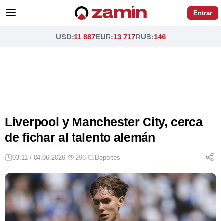
Entrar
USD
:
11 887
EUR
:
13 717
RUB
:
146
Liverpool y Manchester City, cerca
de fichar al talento alemán
03:11 / 04.06.2026
·
296
·
Deportes