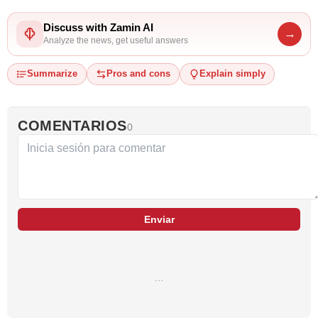
Discuss with Zamin AI
→
Analyze the news, get useful answers
Summarize
Pros and cons
Explain simply
COMENTARIOS
0
Enviar
…