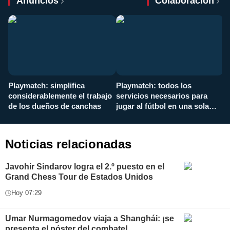
Anuncios
Colaboración
Playmatch: simplifica
Playmatch: todos los
¿
considerablemente el trabajo
servicios necesarios para
d
de los dueños de canchas
jugar al fútbol en una sola
c
aplicación
i
Noticias relacionadas
Javohir Sindarov logra el 2.º puesto en el
Grand Chess Tour de Estados Unidos
Hoy 07:29
Umar Nurmagomedov viaja a Shanghái: ¡se
presenta el póster del combate!