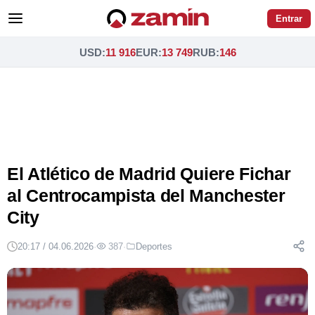
Entrar
USD
:
11 916
EUR
:
13 749
RUB
:
146
El Atlético de Madrid Quiere Fichar
al Centrocampista del Manchester
City
20:17 / 04.06.2026
·
387
·
Deportes