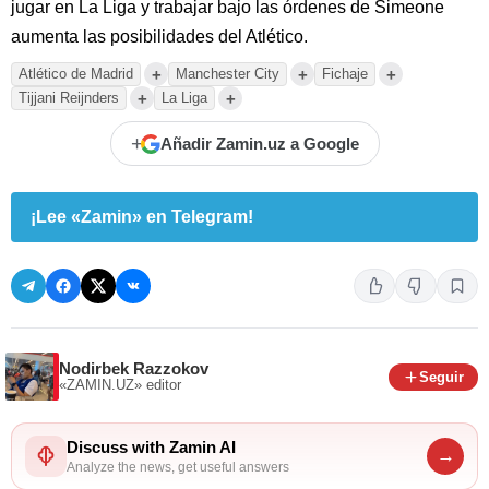
jugar en La Liga y trabajar bajo las órdenes de Simeone
aumenta las posibilidades del Atlético.
+
+
+
Atlético de Madrid
Manchester City
Fichaje
+
+
Tijjani Reijnders
La Liga
+
Añadir Zamin.uz a Google
¡Lee «Zamin» en Telegram!
Nodirbek Razzokov
Seguir
«ZAMIN.UZ»
editor
Discuss with Zamin AI
→
Analyze the news, get useful answers