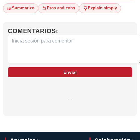
Summarize
Pros and cons
Explain simply
COMENTARIOS
0
Enviar
…