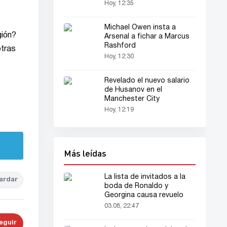
fichajes
Hoy, 12:35
Michael Owen insta a
gión?
Arsenal a fichar a Marcus
Rashford
otras
Hoy, 12:30
Revelado el nuevo salario
de Husanov en el
Manchester City
Hoy, 12:19
Más leídas
La lista de invitados a la
ardar
boda de Ronaldo y
Georgina causa revuelo
03.08, 22:47
eguir