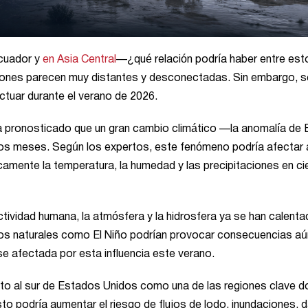
ecuador y
en Asia Central
—¿qué relación podría haber entre est
giones parecen muy distantes y desconectadas. Sin embargo, s
ctuar durante el verano de 2026.
 pronosticado que un gran cambio climático —la anomalía de E
mos meses. Según los expertos, este fenómeno podría afectar 
amente la temperatura, la humedad y las precipitaciones en ci
tividad humana, la atmósfera y la hidrosfera ya se han calent
icos naturales como El Niño podrían provocar consecuencias a
se afectada por esta influencia este verano.
nto al sur de Estados Unidos como una de las regiones clave 
Esto podría aumentar el riesgo de flujos de lodo, inundaciones,