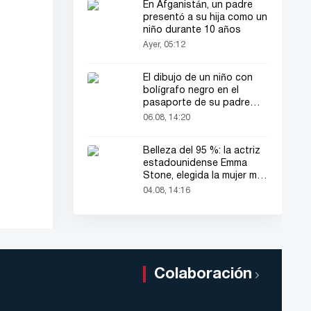
En Afganistán, un padre
presentó a su hija como un
niño durante 10 años
Ayer, 05:12
El dibujo de un niño con
bolígrafo negro en el
pasaporte de su padre
llamó la atención de todos
06.08, 14:20
Belleza del 95 %: la actriz
estadounidense Emma
Stone, elegida la mujer más
bella del mundo
04.08, 14:16
Colaboración