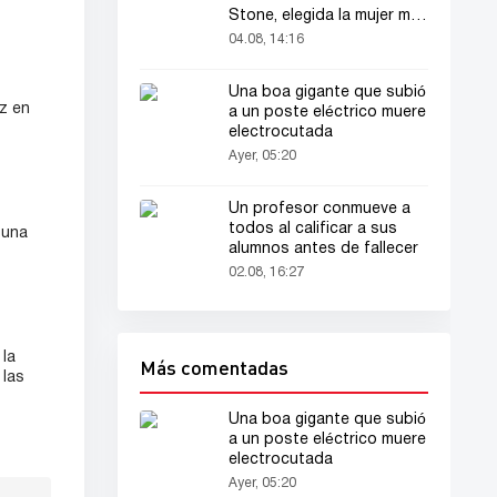
Stone, elegida la mujer más
bella del mundo
04.08, 14:16
Una boa gigante que subió
z en
a un poste eléctrico muere
electrocutada
Ayer, 05:20
Un profesor conmueve a
todos al calificar a sus
¡una
alumnos antes de fallecer
02.08, 16:27
la
Más comentadas
 las
Una boa gigante que subió
a un poste eléctrico muere
electrocutada
Ayer, 05:20