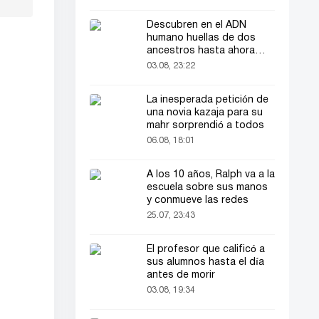
Descubren en el ADN
humano huellas de dos
ancestros hasta ahora
desconocidos
03.08, 23:22
La inesperada petición de
una novia kazaja para su
mahr sorprendió a todos
06.08, 18:01
A los 10 años, Ralph va a la
escuela sobre sus manos
y conmueve las redes
25.07, 23:43
El profesor que calificó a
sus alumnos hasta el día
antes de morir
03.08, 19:34