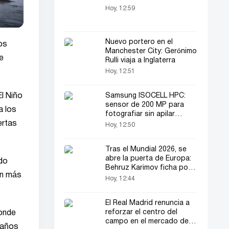
Hoy, 12:59
Nuevo portero en el
os
Manchester City: Gerónimo
e
Rulli viaja a Inglaterra
Hoy, 12:51
l Niño
Samsung ISOCELL HPC:
sensor de 200 MP para
a los
fotografiar sin apilar
ertas
fotogramas
Hoy, 12:50
Tras el Mundial 2026, se
abre la puerta de Europa:
ado
Behruz Karimov ficha por
ún más
el Lugano
Hoy, 12:44
El Real Madrid renuncia a
reforzar el centro del
donde
campo en el mercado de
 daños