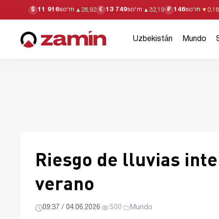
11 916
so'm
13 749
so'm
146
so'm
$
€
₽
▲
28,92
▲
32,19
▼
0,18
Uzbekistán
Mundo
Riesgo de lluvias int
verano
09:37 / 04.06.2026
·
500
·
Mundo