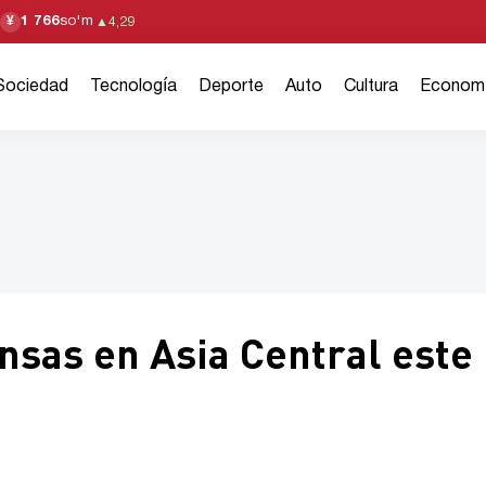
1 766
so'm
¥
▲
4,29
Sociedad
Tecnología
Deporte
Auto
Cultura
Econom
ensas en Asia Central este