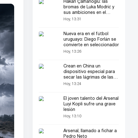
Hakan Çalhanoğlu: las
bromas de Luka Modrić y
sus ambiciones en el
campeonato
Hoy, 13:31
Nueva era en el fútbol
uruguayo: Diego Forlán se
convierte en seleccionador
Hoy, 13:26
Crean en China un
dispositivo especial para
secar las lágrimas de las
novias
Hoy, 13:24
El joven talento del Arsenal
Luyi Kopli sufre una grave
lesión
Hoy, 13:10
Arsenal, llamado a fichar a
Pedro Neto