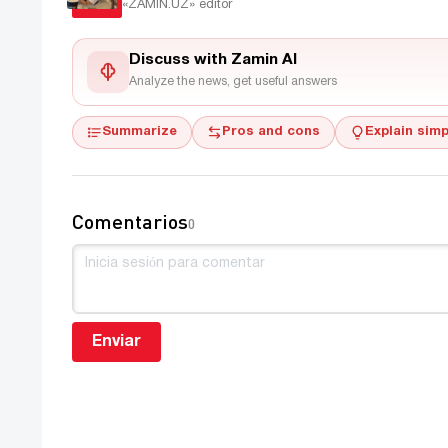
«ZAMIN.UZ»
editor
Discuss with Zamin AI
Analyze the news, get useful answers
Summarize
Pros and cons
Explain simp
Comentarios
0
Enviar