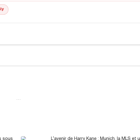
ly
…
es sous
L’avenir de Harry Kane : Munich, la MLS et 