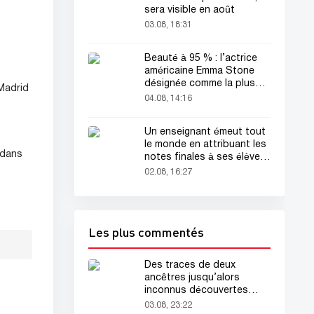
sera visible en août
03.08, 18:31
Beauté à 95 % : l’actrice
américaine Emma Stone
désignée comme la plus
 Madrid
belle femme du monde !
04.08, 14:16
Un enseignant émeut tout
le monde en attribuant les
 dans
notes finales à ses élèves
avant sa mort
02.08, 16:27
Les plus commentés
Des traces de deux
ancêtres jusqu’alors
inconnus découvertes
dans l’ADN humain
03.08, 23:22