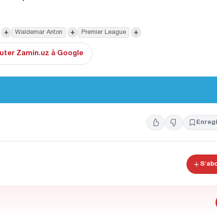
+
+
+
Waldemar Anton
Premier League
uter Zamin.uz à Google
Enregi
S'ab