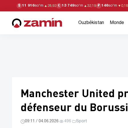
11 916
so'm
13 749
so'm
146
so'm
$
€
₽
▲
28,92
▲
32,19
▼
0,18
Ouzbékistan
Monde
Manchester United pr
défenseur du Boruss
09:11 / 04.06.2026
·
496
·
Sport