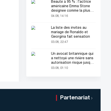
Beauté à 95 % : l’actrice
américaine Emma Stone
désignée comme la plus
belle femme du monde !
04.08, 14:16
La liste des invités au
mariage de Ronaldo et
Georgina fait sensation
03.08, 22:47
Un avocat britannique qui
a nettoyé une rivière sans
autorisation risque jusqu'à
2 ans de prison
03.08, 01:10
Partenariat