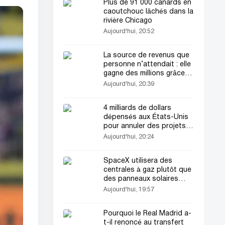
Plus de 91 000 canards en
caoutchouc lâchés dans la
rivière Chicago
Aujourd'hui, 20:52
La source de revenus que
personne n’attendait : elle
gagne des millions grâce
aux ragots
Aujourd'hui, 20:39
4 milliards de dollars
dépensés aux États-Unis
pour annuler des projets
éoliens offshore
Aujourd'hui, 20:24
SpaceX utilisera des
centrales à gaz plutôt que
des panneaux solaires
pour l’usine Terafab au
Aujourd'hui, 19:57
Texas
Pourquoi le Real Madrid a-
t-il renoncé au transfert