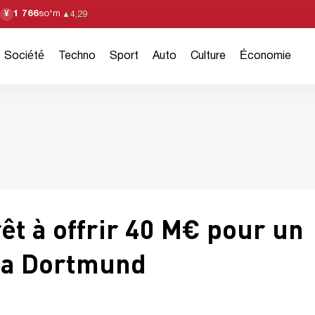
1 766
so'm
¥
▲
4,29
Société
Techno
Sport
Auto
Culture
Économie
êt à offrir 40 M€ pour un
ia Dortmund