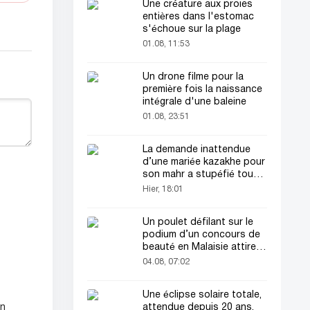
Une créature aux proies
entières dans l'estomac
s'échoue sur la plage
01.08, 11:53
Un drone filme pour la
première fois la naissance
intégrale d'une baleine
01.08, 23:51
La demande inattendue
d’une mariée kazakhe pour
son mahr a stupéfié tout
le monde
Hier, 18:01
Un poulet défilant sur le
podium d’un concours de
beauté en Malaisie attire
l’attention du public
04.08, 07:02
Une éclipse solaire totale,
attendue depuis 20 ans,
un