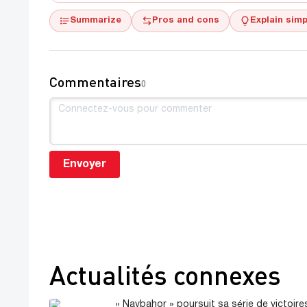
Summarize
Pros and cons
Explain simp
Commentaires
0
Envoyer
Actualités connexes
« Navbahor » poursuit sa série de victoir