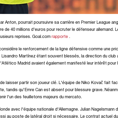
 Anton, pourrait poursuivre sa carrière en Premier League ang
e de 40 millions d'euros pour recruter le défenseur allemand. 
plusieurs reprises. Goal.com
rapporte
.
considère le renforcement de la ligne défensive comme une prio
t Lisandro Martínez étant souvent blessés, la direction du club 
 l'Atlético Madrid avaient également manifesté leur intérêt pour 
e laisser partir son joueur clé. L'équipe de Niko Kovač fait fac
aite, tandis qu'Emre Can est absent pour blessure grave. Néanm
venir l'un des feuilletons majeurs du mercato.
nde avec l'équipe nationale d'Allemagne. Julian Nagelsmann d
si au poste de latéral droit si nécessaire. Le contrat actuel du