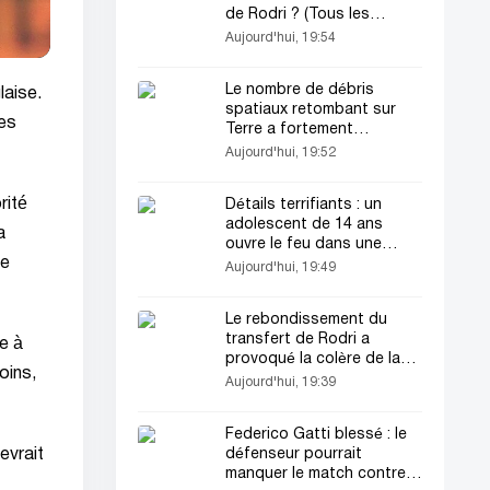
de Rodri ? (Tous les
détails)
Aujourd'hui, 19:54
Le nombre de débris
laise.
spatiaux retombant sur
Les
Terre a fortement
augmenté
Aujourd'hui, 19:52
rité
Détails terrifiants : un
adolescent de 14 ans
a
ouvre le feu dans une
le
école en Thaïlande
Aujourd'hui, 19:49
Le rebondissement du
transfert de Rodri a
e à
provoqué la colère de la
oins,
direction du Real Madrid
Aujourd'hui, 19:39
Federico Gatti blessé : le
défenseur pourrait
evrait
manquer le match contre