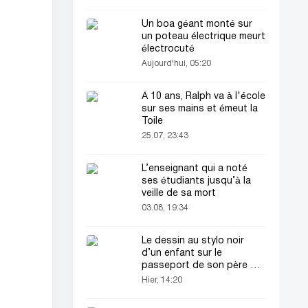
Un boa géant monté sur
un poteau électrique meurt
électrocuté
Aujourd'hui, 05:20
À 10 ans, Ralph va à l'école
sur ses mains et émeut la
Toile
25.07, 23:43
L’enseignant qui a noté
ses étudiants jusqu’à la
veille de sa mort
03.08, 19:34
Le dessin au stylo noir
d’un enfant sur le
passeport de son père a
attiré tous les regards
Hier, 14:20