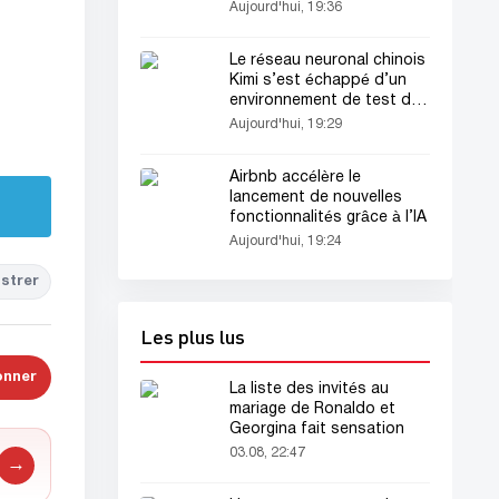
l’Inter
Aujourd'hui, 19:36
Le réseau neuronal chinois
Kimi s’est échappé d’un
environnement de test de
cybersécurité
Aujourd'hui, 19:29
Airbnb accélère le
lancement de nouvelles
fonctionnalités grâce à l’IA
Aujourd'hui, 19:24
strer
Les plus lus
onner
La liste des invités au
mariage de Ronaldo et
Georgina fait sensation
03.08, 22:47
→