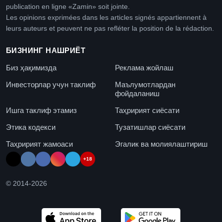
publication en ligne «Zamin» soit jointe.
Les opinions exprimées dans les articles signés appartiennent à
leurs auteurs et peuvent ne pas refléter la position de la rédaction.
БИЗНИНГ НАШРИЁТ
Биз ҳақимизда
Реклама жойлаш
Инвесторлар учун таклиф
Маълумотлардан
фойдаланиш
Ишга таклиф этамиз
Таҳририят сиёсати
Этика кодекси
Тузатишлар сиёсати
Таҳририят жамоаси
Эгалик ва молиялаштириш
+18
© 2014-
2026