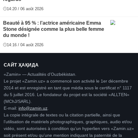
14:20 / 06 août 2026
Beauté à 95 % : l’actrice américaine Emma
Stone désignée comme la plus belle femme
du monde !
14:16 / 04 août 2026
САЙТ ҲАҚИДА
«Zamin» — Actualités d’Ouzbékistan.
Le projet «Zamin.uz» a commencé son activité le 1er décembre
2014 et est enregistré en tant que média sous le certificat n° 1117
du 5 juillet 2016. Le fondateur du projet est la société «ALLTEN»
(MChJ/SARL).
E-mail:
info@zamin.uz
.
La copie intégrale de textes ou la citation partielle, ainsi que
l’utilisation de matériels photographiques, graphiques, audio et/ou
vidéo, sont autorisées à condition qu’un hyperlien vers «Zamin.uz»
soit présent et/ou qu’une mention indiquant la paternité de la