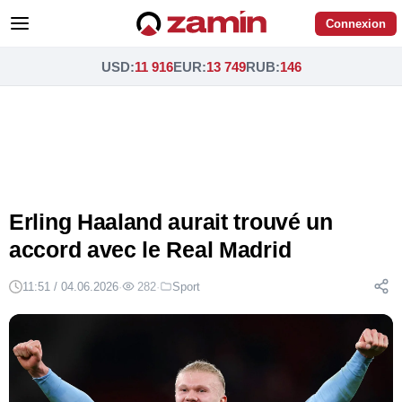
Connexion
USD
:
11 916
EUR
:
13 749
RUB
:
146
Erling Haaland aurait trouvé un
accord avec le Real Madrid
11:51 / 04.06.2026
·
282
·
Sport