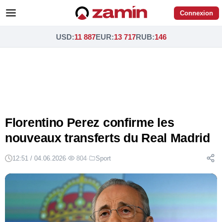
Connexion
USD
:
11 887
EUR
:
13 717
RUB
:
146
Florentino Perez confirme les
nouveaux transferts du Real Madrid
12:51 / 04.06.2026
·
804
·
Sport