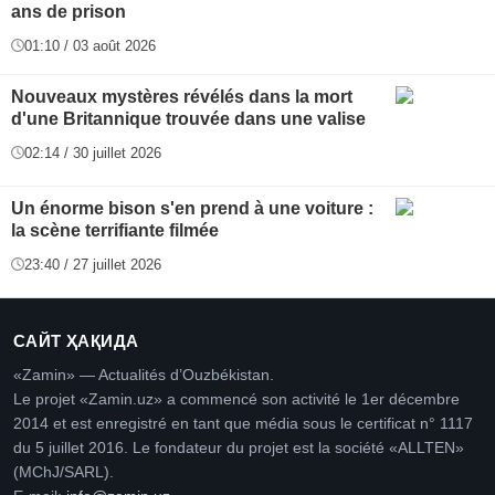
ans de prison
01:10 / 03 août 2026
Nouveaux mystères révélés dans la mort
d'une Britannique trouvée dans une valise
02:14 / 30 juillet 2026
Un énorme bison s'en prend à une voiture :
la scène terrifiante filmée
23:40 / 27 juillet 2026
САЙТ ҲАҚИДА
«Zamin» — Actualités d’Ouzbékistan.
Le projet «Zamin.uz» a commencé son activité le 1er décembre
2014 et est enregistré en tant que média sous le certificat n° 1117
du 5 juillet 2016. Le fondateur du projet est la société «ALLTEN»
(MChJ/SARL).