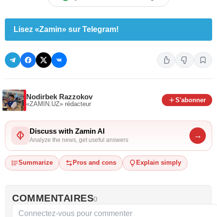
Lisez «Zamin» sur Telegram!
Nodirbek Razzokov
S'abonner
«ZAMIN.UZ»
rédacteur
Discuss with Zamin AI
→
Analyze the news, get useful answers
Summarize
Pros and cons
Explain simply
COMMENTAIRES
0