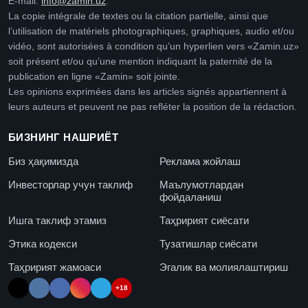
E-mail:
info@zamin.uz
.
La copie intégrale de textes ou la citation partielle, ainsi que
l’utilisation de matériels photographiques, graphiques, audio et/ou
vidéo, sont autorisées à condition qu’un hyperlien vers «Zamin.uz»
soit présent et/ou qu’une mention indiquant la paternité de la
publication en ligne «Zamin» soit jointe.
Les opinions exprimées dans les articles signés appartiennent à
leurs auteurs et peuvent ne pas refléter la position de la rédaction.
БИЗНИНГ НАШРИЁТ
Биз ҳақимизда
Реклама жойлаш
Инвесторлар учун таклиф
Маълумотлардан
фойдаланиш
Ишга таклиф этамиз
Таҳририят сиёсати
Этика кодекси
Тузатишлар сиёсати
Таҳририят жамоаси
Эгалик ва молиялаштириш
+18