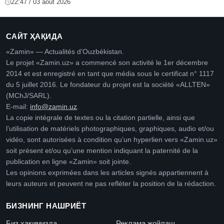
22:47 / 03 août 2026
САЙТ ҲАҚИДА
«Zamin» — Actualités d’Ouzbékistan.
Le projet «Zamin.uz» a commencé son activité le 1er décembre
2014 et est enregistré en tant que média sous le certificat n° 1117
du 5 juillet 2016. Le fondateur du projet est la société «ALLTEN»
(MChJ/SARL).
E-mail:
info@zamin.uz
.
La copie intégrale de textes ou la citation partielle, ainsi que
l’utilisation de matériels photographiques, graphiques, audio et/ou
vidéo, sont autorisées à condition qu’un hyperlien vers «Zamin.uz»
soit présent et/ou qu’une mention indiquant la paternité de la
publication en ligne «Zamin» soit jointe.
Les opinions exprimées dans les articles signés appartiennent à
leurs auteurs et peuvent ne pas refléter la position de la rédaction.
БИЗНИНГ НАШРИЁТ
Биз ҳақимизда
Реклама жойлаш