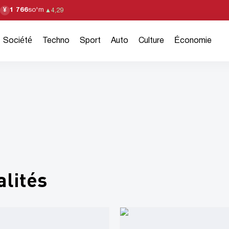
1 766
so'm
¥
▲
4,29
Société
Techno
Sport
Auto
Culture
Économie
lités