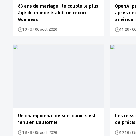
83 ans de mariage : le couple le plus
OpenAI pa
âgé du monde établit un record
après une
Guinness
américain
13:48 / 06 août 2026
11:28 / 0
Un championnat de surf canin s’est
Les missi
tenu en Californie
de précis
18:49 / 05 août 2026
12:16 / 0