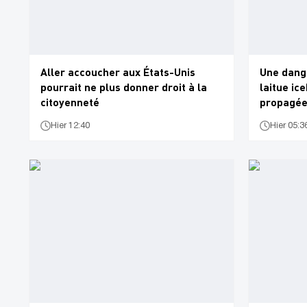
Aller accoucher aux États-Unis
Une dange
pourrait ne plus donner droit à la
laitue ic
citoyenneté
propagée 
Hier 12:40
Hier 05:3