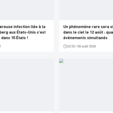
reuse infection liée à la
Un phénomène rare sera o
eberg aux États-Unis s’est
dans le ciel le 12 août : qu
dans 15 États !
événements simultanés
6
23:32 / 06 août 2026