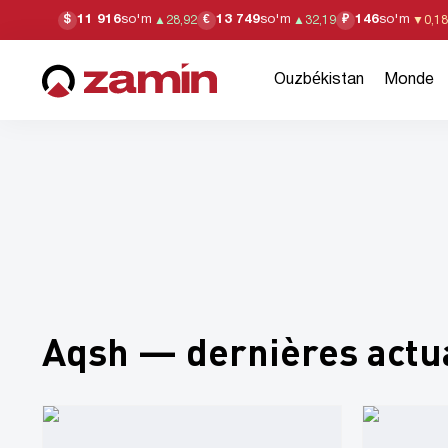
11 916
so'm
13 749
so'm
146
so'm
$
€
₽
▲
28,92
▲
32,19
▼
0,18
Ouzbékistan
Monde
Aqsh — dernières actua