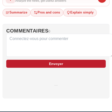
Analyze the news, get useful answers
Summarize
Pros and cons
Explain simply
COMMENTAIRES
0
Envoyer
…