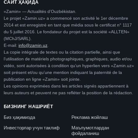
САЙТ ҲАҚИДА
«Zamin» — Actualités d’Ouzbékistan.
Le projet «Zamin.uz» a commencé son activité le 1er décembre
2014 et est enregistré en tant que média sous le certificat n° 1117
du 5 juillet 2016. Le fondateur du projet est la société «ALLTEN»
(MChJ/SARL).
E-mail:
info@zamin.uz
.
La copie intégrale de textes ou la citation partielle, ainsi que
l’utilisation de matériels photographiques, graphiques, audio et/ou
vidéo, sont autorisées à condition qu’un hyperlien vers «Zamin.uz»
soit présent et/ou qu’une mention indiquant la paternité de la
publication en ligne «Zamin» soit jointe.
Les opinions exprimées dans les articles signés appartiennent à
leurs auteurs et peuvent ne pas refléter la position de la rédaction.
БИЗНИНГ НАШРИЁТ
Биз ҳақимизда
Реклама жойлаш
Инвесторлар учун таклиф
Маълумотлардан
фойдаланиш