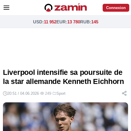
Connexion
USD
:
11 952
EUR
:
13 780
RUB
:
145
Liverpool intensifie sa poursuite de
la star allemande Kenneth Eichhorn
20:51 / 04.06.2026
·
249
·
Sport