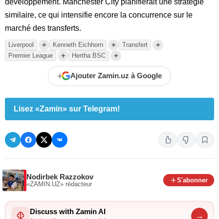
développement. Manchester City planifierait une stratégie
similaire, ce qui intensifie encore la concurrence sur le
marché des transferts.
+
+
+
Liverpool
Kenneth Eichhorn
Transfert
+
+
Premier League
Hertha BSC
+
Ajouter Zamin.uz à Google
Lisez «Zamin» sur Telegram!
Nodirbek Razzokov
S'abonner
«ZAMIN.UZ»
rédacteur
Discuss with Zamin AI
→